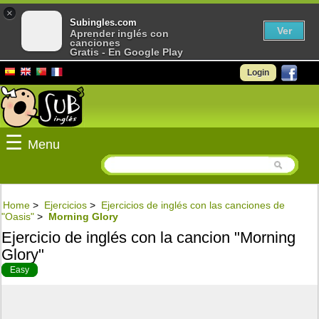
×
Subingles.com
Ver
Aprender inglés con
canciones
Gratis - En Google Play
Login
☰
Menu
Home
>
Ejercicios
>
Ejercicios de inglés con las canciones de
"Oasis"
>
Morning Glory
Ejercicio de inglés con la cancion "Morning
Glory"
Easy