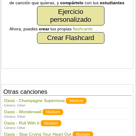
de canción que quieras, y
compártelo
con tus
estudiantes
Ejercicio
personalizado
Ahora, puedes
crear
tus propias
flashcards
.
Crear Flashcard
Otras canciones
Oasis - Champagne Supernova
Medium
Género:
Other
Oasis - Wonderwall
Medium
Género:
Other
Oasis - Roll With It
Medium
Género:
Other
Oasis - Stop Crying Your Heart Out
Medium