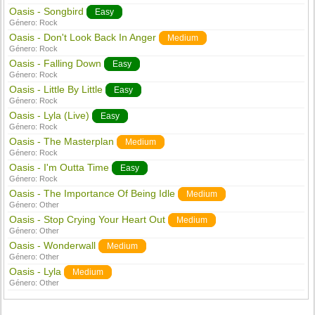
Oasis - Songbird
Easy
Género:
Rock
Oasis - Don't Look Back In Anger
Medium
Género:
Rock
Oasis - Falling Down
Easy
Género:
Rock
Oasis - Little By Little
Easy
Género:
Rock
Oasis - Lyla (Live)
Easy
Género:
Rock
Oasis - The Masterplan
Medium
Género:
Rock
Oasis - I'm Outta Time
Easy
Género:
Rock
Oasis - The Importance Of Being Idle
Medium
Género:
Other
Oasis - Stop Crying Your Heart Out
Medium
Género:
Other
Oasis - Wonderwall
Medium
Género:
Other
Oasis - Lyla
Medium
Género:
Other