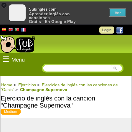
×
Subingles.com
Ver
Aprender inglés con
canciones
Gratis - En Google Play
Login
☰
Menu
Home
>
Ejercicios
>
Ejercicios de inglés con las canciones de
"Oasis"
>
Champagne Supernova
Ejercicio de inglés con la cancion
"Champagne Supernova"
Medium