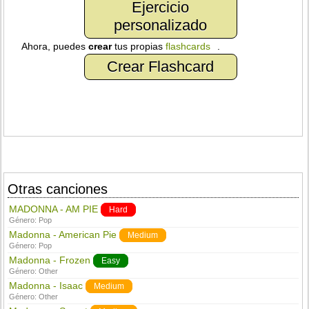
Ejercicio
personalizado
Ahora, puedes
crear
tus propias
flashcards
.
Crear Flashcard
Otras canciones
MADONNA - AM PIE
Hard
Género:
Pop
Madonna - American Pie
Medium
Género:
Pop
Madonna - Frozen
Easy
Género:
Other
Madonna - Isaac
Medium
Género:
Other