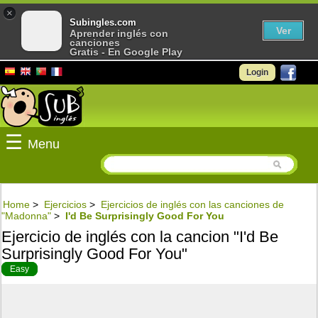
×
Subingles.com
Ver
Aprender inglés con
canciones
Gratis - En Google Play
Login
☰
Menu
Home
>
Ejercicios
>
Ejercicios de inglés con las canciones de
"Madonna"
>
I'd Be Surprisingly Good For You
Ejercicio de inglés con la cancion "I'd Be
Surprisingly Good For You"
Easy