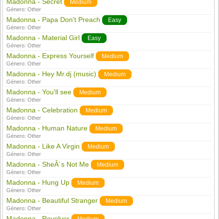
Madonna - Secret
Medium
Género:
Other
Madonna - Papa Don't Preach
Easy
Género:
Other
Madonna - Material Girl
Easy
Género:
Other
Madonna - Express Yourself
Medium
Género:
Other
Madonna - Hey Mr.dj (music)
Medium
Género:
Other
Madonna - You'll see
Medium
Género:
Other
Madonna - Celebration
Medium
Género:
Other
Madonna - Human Nature
Medium
Género:
Other
Madonna - Like A Virgin
Medium
Género:
Other
Madonna - SheÂ´s Not Me
Medium
Género:
Other
Madonna - Hung Up
Medium
Género:
Other
Madonna - Beautiful Stranger
Medium
Género:
Other
Madonna - Revolver