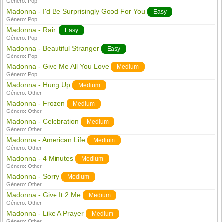
Género:
Pop
Madonna - I'd Be Surprisingly Good For You
Easy
Género:
Pop
Madonna - Rain
Easy
Género:
Pop
Madonna - Beautiful Stranger
Easy
Género:
Pop
Madonna - Give Me All You Love
Medium
Género:
Pop
Madonna - Hung Up
Medium
Género:
Other
Madonna - Frozen
Medium
Género:
Other
Madonna - Celebration
Medium
Género:
Other
Madonna - American Life
Medium
Género:
Other
Madonna - 4 Minutes
Medium
Género:
Other
Madonna - Sorry
Medium
Género:
Other
Madonna - Give It 2 Me
Medium
Género:
Other
Madonna - Like A Prayer
Medium
Género:
Other