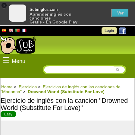
×
Subingles.com
Ver
Aprender inglés con
canciones
Gratis - En Google Play
Login
☰
Menu
Home
>
Ejercicios
>
Ejercicios de inglés con las canciones de
"Madonna"
>
Drowned World (Substitute For Love)
Ejercicio de inglés con la cancion "Drowned
World (Substitute For Love)"
Easy