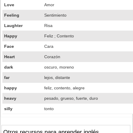
Love
Amor
Feeling
Sentimiento
Laughter
Risa
Happy
Feliz ; Contento
Face
Cara
Heart
Corazón
dark
oscuro, moreno
far
lejos, distante
happy
feliz, contento, alegre
heavy
pesado, grueso, fuerte, duro
silly
tonto
Otros recursos para aprender inglés