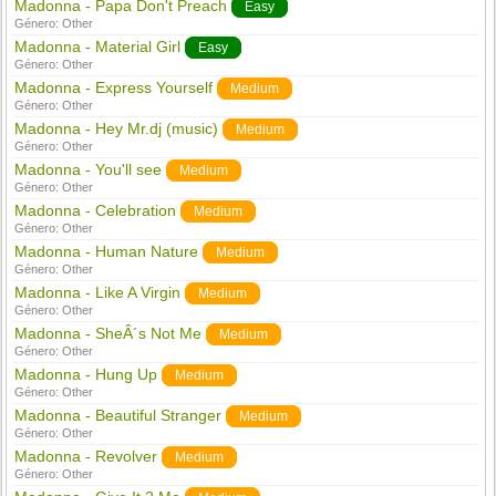
Madonna - Papa Don't Preach
Easy
Género:
Other
Madonna - Material Girl
Easy
Género:
Other
Madonna - Express Yourself
Medium
Género:
Other
Madonna - Hey Mr.dj (music)
Medium
Género:
Other
Madonna - You'll see
Medium
Género:
Other
Madonna - Celebration
Medium
Género:
Other
Madonna - Human Nature
Medium
Género:
Other
Madonna - Like A Virgin
Medium
Género:
Other
Madonna - SheÂ´s Not Me
Medium
Género:
Other
Madonna - Hung Up
Medium
Género:
Other
Madonna - Beautiful Stranger
Medium
Género:
Other
Madonna - Revolver
Medium
Género:
Other