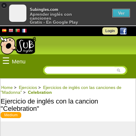
×
Subingles.com
Ver
Aprender inglés con
canciones
Gratis - En Google Play
Login
☰
Menu
Home
>
Ejercicios
>
Ejercicios de inglés con las canciones de
"Madonna"
>
Celebration
Ejercicio de inglés con la cancion
"Celebration"
Medium