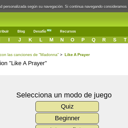
dad personalizada según su navegación. Si continua navegando consideramos
ribuir
Blog
Desafío
Recursos
H
I
J
K
L
M
N
O
P
Q
R
S
T
s con las canciones de "Madonna"
>
Like A Prayer
cion "Like A Prayer"
Selecciona un modo de juego
Quiz
Beginner