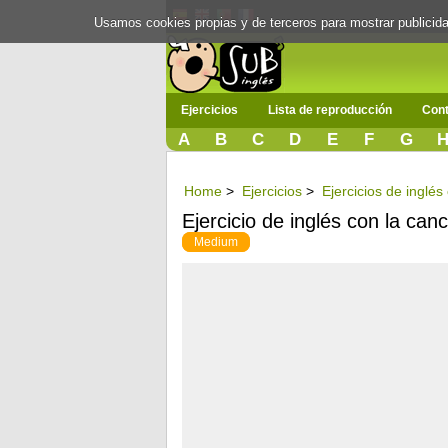
Usamos cookies propias y de terceros para mostrar publici
Ejercicios
Lista de reproducción
Cont
A
B
C
D
E
F
G
Home
>
Ejercicios
>
Ejercicios de inglé
Ejercicio de inglés con la can
Medium