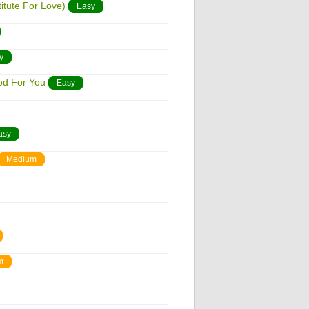
tute For Love)
Easy
y
od For You
Easy
asy
Medium
m