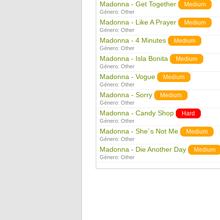
Madonna - Get Together
Medium
Género:
Other
Madonna - Like A Prayer
Medium
Género:
Other
Madonna - 4 Minutes
Medium
Género:
Other
Madonna - Isla Bonita
Medium
Género:
Other
Madonna - Vogue
Medium
Género:
Other
Madonna - Sorry
Medium
Género:
Other
Madonna - Candy Shop
Hard
Género:
Other
Madonna - She´s Not Me
Medium
Género:
Other
Madonna - Die Another Day
Medium
Género:
Other