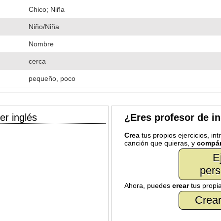
Chico; Niña
Niño/Niña
Nombre
cerca
pequeño, poco
er inglés
¿Eres profesor de i
Crea
tus propios ejercicios, in
canción que quieras, y
compár
E
pers
Ahora, puedes
crear
tus propi
Crear