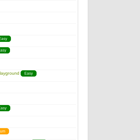
Easy
asy
layground
Easy
Easy
ium