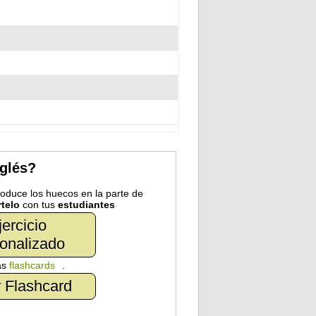
nglés?
troduce los huecos en la parte de
telo
con tus
estudiantes
jercicio
onalizado
as
flashcards
.
 Flashcard