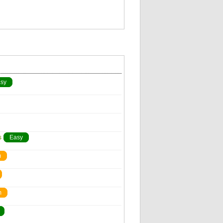
sy
s
Easy
m
m