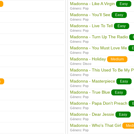
Madonna - Like A Virgin
Easy
Género:
Pop
Madonna - You'll See
Easy
Género:
Pop
Madonna - Live To Tell
Easy
Género:
Pop
Madonna - Turn Up The Radio
Género:
Pop
Madonna - You Must Love Me
E
Género:
Pop
Madonna - Holiday
Medium
Género:
Disco
Madonna - This Used To Be My P
Género:
Pop
Madonna - Masterpiece
m
Easy
Género:
Pop
Madonna - True Blue
Easy
Género:
Pop
Madonna - Papa Don't Preach
Género:
Pop
Madonna - Dear Jessie
Easy
Género:
Pop
Madonna - Who's That Girl
Med
Género:
Pop