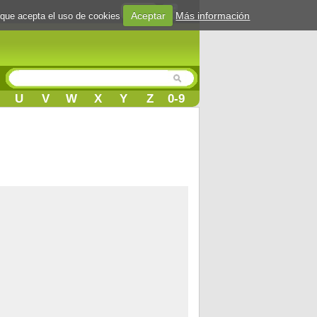
Login
Aceptar
Más información
 que acepta el uso de cookies
U
V
W
X
Y
Z
0-9