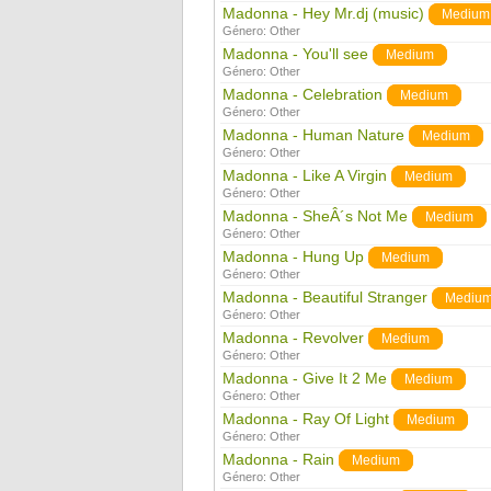
Madonna - Hey Mr.dj (music)
Medium
Género:
Other
Madonna - You'll see
Medium
Género:
Other
Madonna - Celebration
Medium
Género:
Other
Madonna - Human Nature
Medium
Género:
Other
Madonna - Like A Virgin
Medium
Género:
Other
Madonna - SheÂ´s Not Me
Medium
Género:
Other
Madonna - Hung Up
Medium
Género:
Other
Madonna - Beautiful Stranger
Mediu
Género:
Other
Madonna - Revolver
Medium
Género:
Other
Madonna - Give It 2 Me
Medium
Género:
Other
Madonna - Ray Of Light
Medium
Género:
Other
Madonna - Rain
Medium
Género:
Other