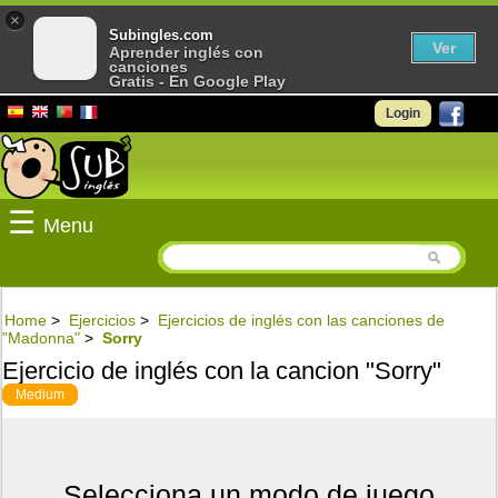
×
Subingles.com
Ver
Aprender inglés con
canciones
Gratis - En Google Play
Login
☰
Menu
Home
>
Ejercicios
>
Ejercicios de inglés con las canciones de
"Madonna"
>
Sorry
Ejercicio de inglés con la cancion "Sorry"
Medium
Selecciona un modo de juego