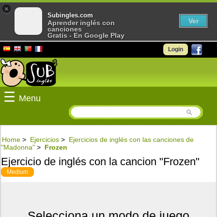
×
Subingles.com
Ver
Aprender inglés con
canciones
Gratis - En Google Play
Login
☰
Menu
Home
>
Ejercicios
>
Ejercicios de inglés con las canciones de
"Madonna"
>
Frozen
Ejercicio de inglés con la cancion "Frozen"
Medium
Selecciona un modo de juego