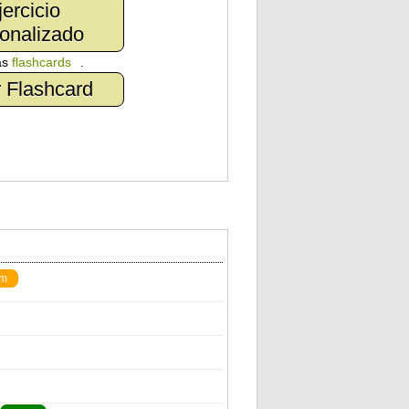
jercicio
onalizado
as
flashcards
.
 Flashcard
um