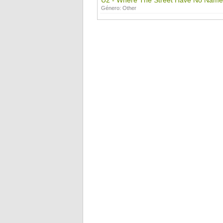
U2 - Where The Street Have No Name
Género:
Other