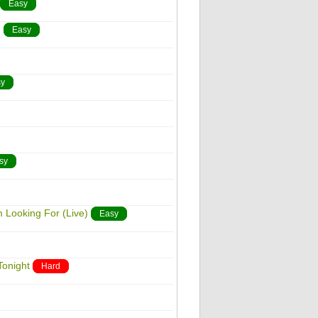
Easy
)
Easy
y
sy
m Looking For (Live)
Easy
Tonight
Hard