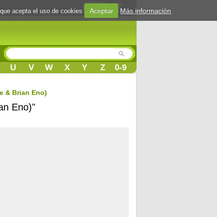
Login
Aceptar
Más información
 que acepta el uso de cookies
U
V
W
X
Y
Z
0-9
e & Brian Eno)
ian Eno)"