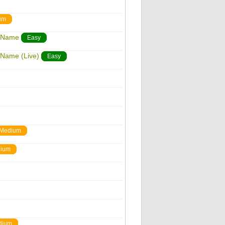
um
o Name
Easy
 Name (Live)
Easy
Medium
ium
dium