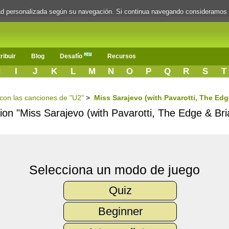
dad personalizada según su navegación. Si continua navegando consideramos
ribuir
Blog
Desafío
Recursos
H
I
J
K
L
M
N
O
P
Q
R
S
T
s con las canciones de "U2"
>
Miss Sarajevo (with Pavarotti, The Edg
cion "Miss Sarajevo (with Pavarotti, The Edge & Br
Selecciona un modo de juego
Quiz
Beginner