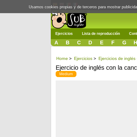
Usamos cookies propias y de terceros para mostrar publici
Ejercicios
Lista de reproducción
Cont
A
B
C
D
E
F
G
Home
>
Ejercicios
>
Ejercicios de inglé
Ejercicio de inglés con la can
Medium