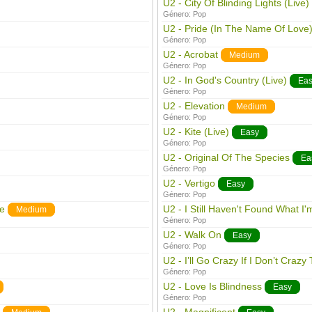
U2 - City Of Blinding Lights (Live)
Género:
Pop
U2 - Pride (In The Name Of Love
Género:
Pop
U2 - Acrobat
Medium
Género:
Pop
U2 - In God's Country (Live)
Eas
Género:
Pop
U2 - Elevation
Medium
Género:
Pop
U2 - Kite (Live)
Easy
Género:
Pop
U2 - Original Of The Species
Ea
Género:
Pop
U2 - Vertigo
Easy
Género:
Pop
e
U2 - I Still Haven't Found What I'
Medium
Género:
Pop
U2 - Walk On
Easy
Género:
Pop
U2 - I’ll Go Crazy If I Don’t Crazy 
Género:
Pop
U2 - Love Is Blindness
Easy
Género:
Pop