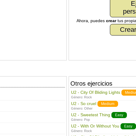
E
pers
Ahora, puedes
crear
tus propi
Crear
Otros ejercicios
U2 - City Of Bliding Lights
Medi
Género:
Rock
U2 - So cruel
Medium
Género:
Other
U2 - Sweetest Thing
Easy
Género:
Pop
U2 - With Or Without You
Easy
Género:
Rock