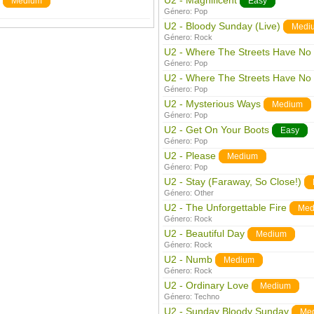
U2 - Magnificent
Medium
Easy
Género:
Pop
U2 - Bloody Sunday (Live)
Medi
Género:
Rock
U2 - Where The Streets Have N
Género:
Pop
U2 - Where The Streets Have No
Género:
Pop
U2 - Mysterious Ways
Medium
Género:
Pop
U2 - Get On Your Boots
Easy
Género:
Pop
U2 - Please
Medium
Género:
Pop
U2 - Stay (Faraway, So Close!)
Género:
Other
U2 - The Unforgettable Fire
Med
Género:
Rock
U2 - Beautiful Day
Medium
Género:
Rock
U2 - Numb
Medium
Género:
Rock
U2 - Ordinary Love
Medium
Género:
Techno
U2 - Sunday Bloody Sunday
Me