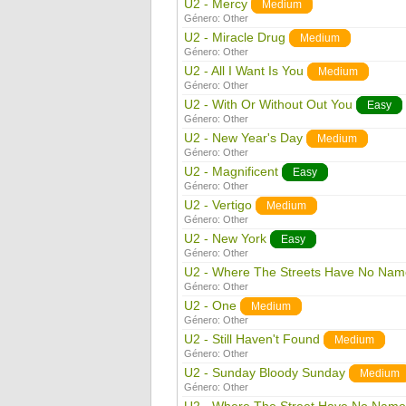
U2 - Mercy
Medium
Género:
Other
U2 - Miracle Drug
Medium
Género:
Other
U2 - All I Want Is You
Medium
Género:
Other
U2 - With Or Without Out You
Easy
Género:
Other
U2 - New Year's Day
Medium
Género:
Other
U2 - Magnificent
Easy
Género:
Other
U2 - Vertigo
Medium
Género:
Other
U2 - New York
Easy
Género:
Other
U2 - Where The Streets Have No Nam
Género:
Other
U2 - One
Medium
Género:
Other
U2 - Still Haven't Found
Medium
Género:
Other
U2 - Sunday Bloody Sunday
Medium
Género:
Other