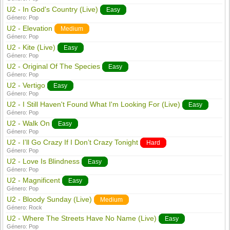
U2 - In God's Country (Live)
Easy
Género:
Pop
U2 - Elevation
Medium
Género:
Pop
U2 - Kite (Live)
Easy
Género:
Pop
U2 - Original Of The Species
Easy
Género:
Pop
U2 - Vertigo
Easy
Género:
Pop
U2 - I Still Haven't Found What I'm Looking For (Live)
Easy
Género:
Pop
U2 - Walk On
Easy
Género:
Pop
U2 - I’ll Go Crazy If I Don’t Crazy Tonight
Hard
Género:
Pop
U2 - Love Is Blindness
Easy
Género:
Pop
U2 - Magnificent
Easy
Género:
Pop
U2 - Bloody Sunday (Live)
Medium
Género:
Rock
U2 - Where The Streets Have No Name (Live)
Easy
Género:
Pop