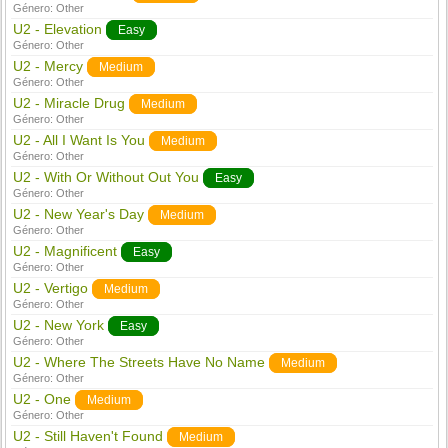
Género:
Other
U2 - Elevation
Easy
Género:
Other
U2 - Mercy
Medium
Género:
Other
U2 - Miracle Drug
Medium
Género:
Other
U2 - All I Want Is You
Medium
Género:
Other
U2 - With Or Without Out You
Easy
Género:
Other
U2 - New Year's Day
Medium
Género:
Other
U2 - Magnificent
Easy
Género:
Other
U2 - Vertigo
Medium
Género:
Other
U2 - New York
Easy
Género:
Other
U2 - Where The Streets Have No Name
Medium
Género:
Other
U2 - One
Medium
Género:
Other
U2 - Still Haven't Found
Medium