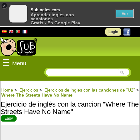
×
Subingles.com
Ver
Aprender inglés con
canciones
Gratis - En Google Play
Login
☰
Menu
Home
>
Ejercicios
>
Ejercicios de inglés con las canciones de "U2"
>
Where The Streets Have No Name
Ejercicio de inglés con la cancion "Where The
Streets Have No Name"
Easy