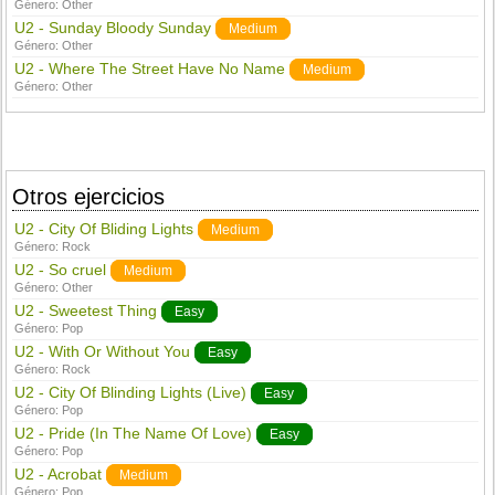
Género:
Other
U2 - Sunday Bloody Sunday
Medium
Género:
Other
U2 - Where The Street Have No Name
Medium
Género:
Other
Otros ejercicios
U2 - City Of Bliding Lights
Medium
Género:
Rock
U2 - So cruel
Medium
Género:
Other
U2 - Sweetest Thing
Easy
Género:
Pop
U2 - With Or Without You
Easy
Género:
Rock
U2 - City Of Blinding Lights (Live)
Easy
Género:
Pop
U2 - Pride (In The Name Of Love)
Easy
Género:
Pop
U2 - Acrobat
Medium
Género:
Pop