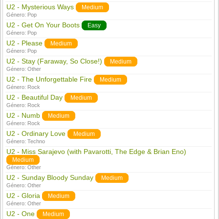
U2 - Mysterious Ways
Medium
Género:
Pop
U2 - Get On Your Boots
Easy
Género:
Pop
U2 - Please
Medium
Género:
Pop
U2 - Stay (Faraway, So Close!)
Medium
Género:
Other
U2 - The Unforgettable Fire
Medium
Género:
Rock
U2 - Beautiful Day
Medium
Género:
Rock
U2 - Numb
Medium
Género:
Rock
U2 - Ordinary Love
Medium
Género:
Techno
U2 - Miss Sarajevo (with Pavarotti, The Edge & Brian Eno)
Medium
Género:
Other
U2 - Sunday Bloody Sunday
Medium
Género:
Other
U2 - Gloria
Medium
Género:
Other
U2 - One
Medium