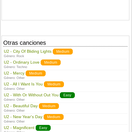
Otras canciones
U2 - City Of Bliding Lights
Medium
Género:
Rock
U2 - Ordinary Love
Medium
Género:
Techno
U2 - Mercy
Medium
Género:
Other
U2 - All I Want Is You
Medium
Género:
Other
U2 - With Or Without Out You
Easy
Género:
Other
U2 - Beautiful Day
Medium
Género:
Other
U2 - New Year's Day
Medium
Género:
Other
U2 - Magnificent
Easy