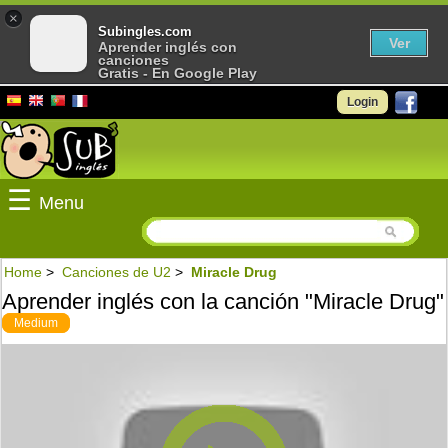
×
Subingles.com
Ver
Aprender inglés con
canciones
Gratis - En Google Play
Login
☰
Menu
Home
>
Canciones de U2
>
Miracle Drug
Aprender inglés con la canción "Miracle Drug"
Medium