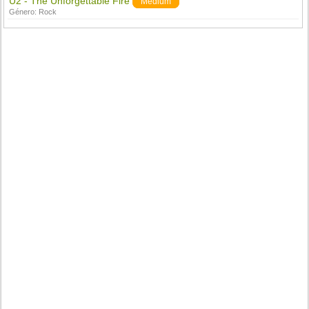
U2 - The Unforgettable Fire
Medium
Género:
Rock