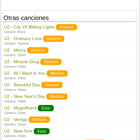
Otras canciones
U2 - City Of Bliding Lights
Medium
Género:
Rock
U2 - Ordinary Love
Medium
Género:
Techno
U2 - Mercy
Medium
Género:
Other
U2 - Miracle Drug
Medium
Género:
Other
U2 - All I Want Is You
Medium
Género:
Other
U2 - Beautiful Day
Medium
Género:
Other
U2 - New Year's Day
Medium
Género:
Other
U2 - Magnificent
Easy
Género:
Other
U2 - Vertigo
Medium
Género:
Other
U2 - New York
Easy
Género:
Other