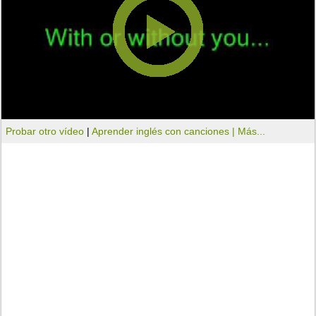
Probar otro vídeo
|
Aprender inglés con canciones |
Más...