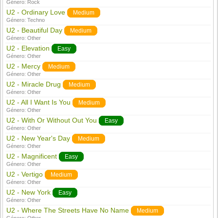
Género:
Rock
U2 - Ordinary Love
Medium
Género:
Techno
U2 - Beautiful Day
Medium
Género:
Other
U2 - Elevation
Easy
Género:
Other
U2 - Mercy
Medium
Género:
Other
U2 - Miracle Drug
Medium
Género:
Other
U2 - All I Want Is You
Medium
Género:
Other
U2 - With Or Without Out You
Easy
Género:
Other
U2 - New Year's Day
Medium
Género:
Other
U2 - Magnificent
Easy
Género:
Other
U2 - Vertigo
Medium
Género:
Other
U2 - New York
Easy
Género:
Other
U2 - Where The Streets Have No Name
Medium