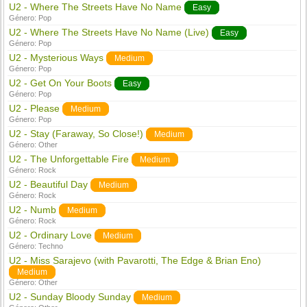
U2 - Where The Streets Have No Name
Easy
Género:
Pop
U2 - Where The Streets Have No Name (Live)
Easy
Género:
Pop
U2 - Mysterious Ways
Medium
Género:
Pop
U2 - Get On Your Boots
Easy
Género:
Pop
U2 - Please
Medium
Género:
Pop
U2 - Stay (Faraway, So Close!)
Medium
Género:
Other
U2 - The Unforgettable Fire
Medium
Género:
Rock
U2 - Beautiful Day
Medium
Género:
Rock
U2 - Numb
Medium
Género:
Rock
U2 - Ordinary Love
Medium
Género:
Techno
U2 - Miss Sarajevo (with Pavarotti, The Edge & Brian Eno)
Medium
Género:
Other
U2 - Sunday Bloody Sunday
Medium