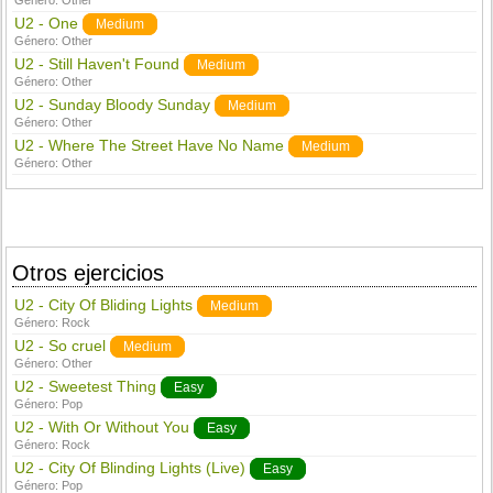
Género:
Other
U2 - One
Medium
Género:
Other
U2 - Still Haven't Found
Medium
Género:
Other
U2 - Sunday Bloody Sunday
Medium
Género:
Other
U2 - Where The Street Have No Name
Medium
Género:
Other
Otros ejercicios
U2 - City Of Bliding Lights
Medium
Género:
Rock
U2 - So cruel
Medium
Género:
Other
U2 - Sweetest Thing
Easy
Género:
Pop
U2 - With Or Without You
Easy
Género:
Rock
U2 - City Of Blinding Lights (Live)
Easy
Género:
Pop