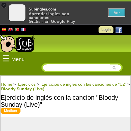
×
Subingles.com
Ver
Aprender inglés con
canciones
Gratis - En Google Play
Login
☰
Menu
Home
>
Ejercicios
>
Ejercicios de inglés con las canciones de "U2"
>
Bloody Sunday (Live)
Ejercicio de inglés con la cancion "Bloody
Sunday (Live)"
Medium