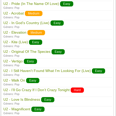
U2 - Pride (In The Name Of Love)
Easy
Género:
Pop
U2 - Acrobat
Medium
Género:
Pop
U2 - In God's Country (Live)
Easy
Género:
Pop
U2 - Elevation
Medium
Género:
Pop
U2 - Kite (Live)
Easy
Género:
Pop
U2 - Original Of The Species
Easy
Género:
Pop
U2 - Vertigo
Easy
Género:
Pop
U2 - I Still Haven't Found What I'm Looking For (Live)
Easy
Género:
Pop
U2 - Walk On
Easy
Género:
Pop
U2 - I’ll Go Crazy If I Don’t Crazy Tonight
Hard
Género:
Pop
U2 - Love Is Blindness
Easy
Género:
Pop
U2 - Magnificent
Easy
Género:
Pop