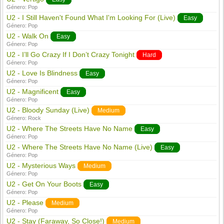
Género:
Pop
U2 - I Still Haven't Found What I'm Looking For (Live)
Easy
Género:
Pop
U2 - Walk On
Easy
Género:
Pop
U2 - I’ll Go Crazy If I Don’t Crazy Tonight
Hard
Género:
Pop
U2 - Love Is Blindness
Easy
Género:
Pop
U2 - Magnificent
Easy
Género:
Pop
U2 - Bloody Sunday (Live)
Medium
Género:
Rock
U2 - Where The Streets Have No Name
Easy
Género:
Pop
U2 - Where The Streets Have No Name (Live)
Easy
Género:
Pop
U2 - Mysterious Ways
Medium
Género:
Pop
U2 - Get On Your Boots
Easy
Género:
Pop
U2 - Please
Medium
Género:
Pop
U2 - Stay (Faraway, So Close!)
Medium