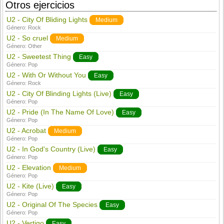
Otros ejercicios
U2 - City Of Bliding Lights
Medium
Género:
Rock
U2 - So cruel
Medium
Género:
Other
U2 - Sweetest Thing
Easy
Género:
Pop
U2 - With Or Without You
Easy
Género:
Rock
U2 - City Of Blinding Lights (Live)
Easy
Género:
Pop
U2 - Pride (In The Name Of Love)
Easy
Género:
Pop
U2 - Acrobat
Medium
Género:
Pop
U2 - In God's Country (Live)
Easy
Género:
Pop
U2 - Elevation
Medium
Género:
Pop
U2 - Kite (Live)
Easy
Género:
Pop
U2 - Original Of The Species
Easy
Género:
Pop
U2 - Vertigo
Easy