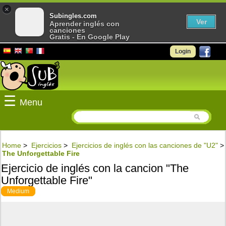
×
Subingles.com
Ver
Aprender inglés con
canciones
Gratis - En Google Play
Login
☰
Menu
Home
>
Ejercicios
>
Ejercicios de inglés con las canciones de "U2"
>
The Unforgettable Fire
Ejercicio de inglés con la cancion "The
Unforgettable Fire"
Medium