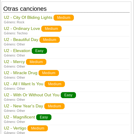
Otras canciones
U2 - City Of Bliding Lights
Medium
Género:
Rock
U2 - Ordinary Love
Medium
Género:
Techno
U2 - Beautiful Day
Medium
Género:
Other
U2 - Elevation
Easy
Género:
Other
U2 - Mercy
Medium
Género:
Other
U2 - Miracle Drug
Medium
Género:
Other
U2 - All I Want Is You
Medium
Género:
Other
U2 - With Or Without Out You
Easy
Género:
Other
U2 - New Year's Day
Medium
Género:
Other
U2 - Magnificent
Easy
Género:
Other
U2 - Vertigo
Medium
Género:
Other