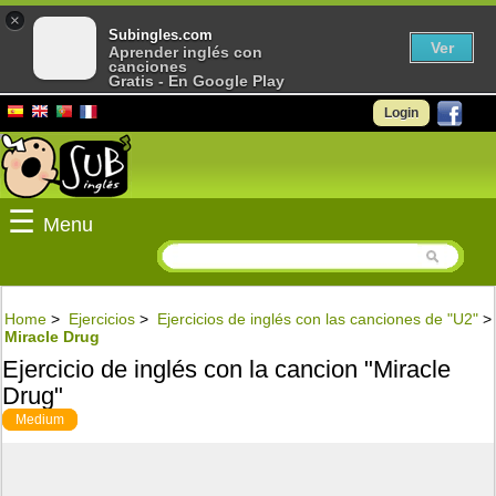
×
Subingles.com
Ver
Aprender inglés con
canciones
Gratis - En Google Play
Login
☰
Menu
Home
>
Ejercicios
>
Ejercicios de inglés con las canciones de "U2"
>
Miracle Drug
Ejercicio de inglés con la cancion "Miracle
Drug"
Medium