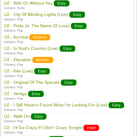
U2 - With Or Without You
Easy
Género:
Rock
U2 - City Of Blinding Lights (Live)
Easy
Género:
Pop
U2 - Pride (In The Name Of Love)
Easy
Género:
Pop
U2 - Acrobat
Medium
Género:
Pop
U2 - In God's Country (Live)
Easy
Género:
Pop
U2 - Elevation
Medium
Género:
Pop
U2 - Kite (Live)
Easy
Género:
Pop
U2 - Original Of The Species
Easy
Género:
Pop
U2 - Vertigo
Easy
Género:
Pop
U2 - I Still Haven't Found What I'm Looking For (Live)
Easy
Género:
Pop
U2 - Walk On
Easy
Género:
Pop
U2 - I’ll Go Crazy If I Don’t Crazy Tonight
Hard
Género:
Pop