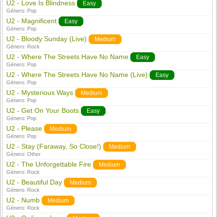
U2 - Love Is Blindness
Easy
Género:
Pop
U2 - Magnificent
Easy
Género:
Pop
U2 - Bloody Sunday (Live)
Medium
Género:
Rock
U2 - Where The Streets Have No Name
Easy
Género:
Pop
U2 - Where The Streets Have No Name (Live)
Easy
Género:
Pop
U2 - Mysterious Ways
Medium
Género:
Pop
U2 - Get On Your Boots
Easy
Género:
Pop
U2 - Please
Medium
Género:
Pop
U2 - Stay (Faraway, So Close!)
Medium
Género:
Other
U2 - The Unforgettable Fire
Medium
Género:
Rock
U2 - Beautiful Day
Medium
Género:
Rock
U2 - Numb
Medium
Género:
Rock