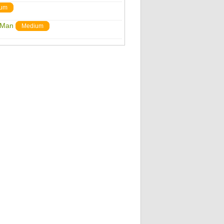
um
r Man
Medium