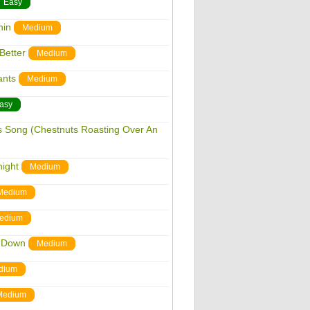
Easy
hin
Medium
Better
Medium
ants
Medium
asy
as Song (Chestnuts Roasting Over An
night
Medium
Medium
edium
s Down
Medium
dium
Medium