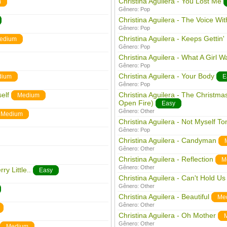
Christina Aguilera - You Lost Me
m
Gênero:
Pop
Christina Aguilera - The Voice Wit
Gênero:
Pop
Christina Aguilera - Keeps Gettin' 
edium
Gênero:
Pop
Christina Aguilera - What A Girl W
Gênero:
Pop
Christina Aguilera - Your Body
dium
E
Gênero:
Pop
elf
Christina Aguilera - The Christm
Medium
Open Fire)
Easy
Gênero:
Other
Medium
Christina Aguilera - Not Myself To
Gênero:
Pop
Christina Aguilera - Candyman
Gênero:
Other
Christina Aguilera - Reflection
M
Gênero:
Other
ry Little..
Easy
Christina Aguilera - Can't Hold U
Gênero:
Other
Christina Aguilera - Beautiful
Me
Gênero:
Other
Christina Aguilera - Oh Mother
Gênero:
Other
Medium