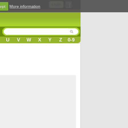
Login
ept
More information
U
V
W
X
Y
Z
0-9