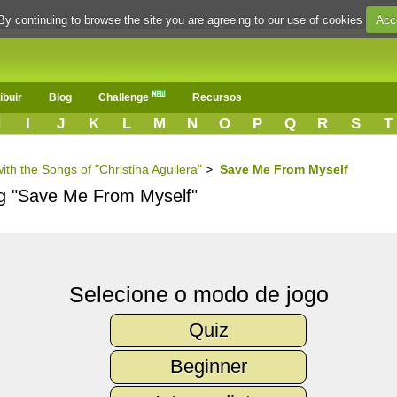
Acc
By continuing to browse the site you are agreeing to our use of cookies
ibuir
Blog
Challenge
Recursos
H
I
J
K
L
M
N
O
P
Q
R
S
T
ith the Songs of "Christina Aguilera"
>
Save Me From Myself
ng "Save Me From Myself"
Selecione o modo de jogo
Quiz
Beginner