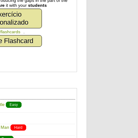
oducing the gaps in the part of the
re
it with your
students
ercício
onalizado
n
flashcards
.
e Flashcard
tle
Easy
r Man
Hard