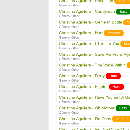
Christina Aguilera - Reflection
Mediu
Gênero:
Other
Christina Aguilera - Candyman
Easy
Gênero:
Other
Christina Aguilera - Genie In Bottle
M
Gênero:
Other
Christina Aguilera - Hurt
Medium
Gênero:
Other
Christina Aguilera - I Turn To You
Me
Gênero:
Other
Christina Aguilera - Save Me From Mys
Gênero:
Other
Christina Aguilera - The Voice Within
Gênero:
Other
Christina Aguilera - Dirrty
Hard
Gênero:
Other
Christina Aguilera - Fighter
Hard
Gênero:
Other
Christina Aguilera - Have Yourself A Mer
Gênero:
Other
Christina Aguilera - Oh Mother
Easy
Gênero:
Other
Christina Aguilera - I'm Okay
Medium
Gênero:
Other
Christina Aguilera - Aint No Other Man