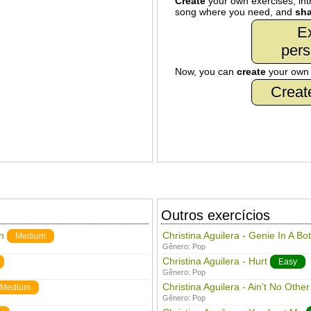
Create
your own exercises, intr
song where you need, and
sha
Ex
pers
Now, you can
create
your ow
Creat
Outros exercícios
n
Christina Aguilera - Genie In A Bot
Medium
Gênero:
Pop
Christina Aguilera - Hurt
Easy
Gênero:
Pop
Christina Aguilera - Ain't No Othe
Medium
Gênero:
Pop