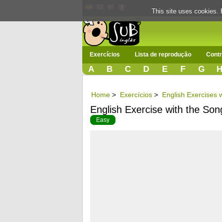
This site uses cookies. 
Exercícios
Lista de reprodução
Contr
A
B
C
D
E
F
G
Home
>
Exercícios
>
English Exercises w
English Exercise with the So
Easy