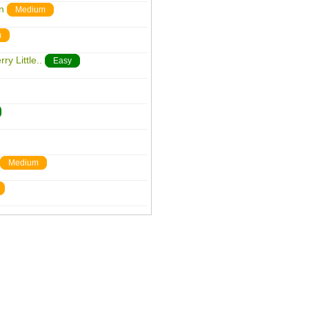
n
Medium
m
ry Little..
Easy
Medium