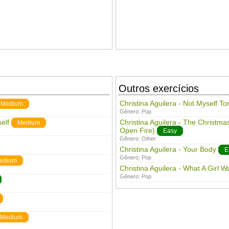
Outros exercícios
Christina Aguilera - Not Myself To
Medium
Gênero:
Pop
elf
Christina Aguilera - The Christm
Medium
Open Fire)
Easy
Gênero:
Other
Christina Aguilera - Your Body
E
Gênero:
Pop
edium
Christina Aguilera - What A Girl W
Gênero:
Pop
Medium