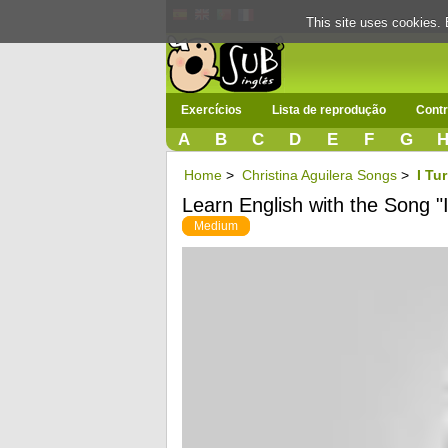
This site uses cookies. 
Exercícios
Lista de reprodução
Contr
A
B
C
D
E
F
G
Home
>
Christina Aguilera Songs
>
I Tu
Learn English with the Song "
Medium