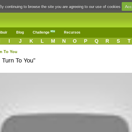
Acc
By continuing to browse the site you are agreeing to our use of cookies
ibuir
Blog
Challenge
Recursos
H
I
J
K
L
M
N
O
P
Q
R
S
T
rn To You
I Turn To You"