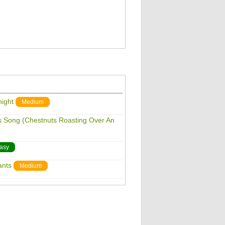
night
Medium
as Song (Chestnuts Roasting Over An
asy
ants
Medium