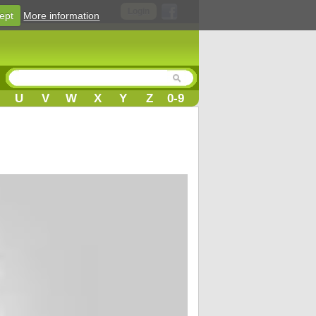
Login
ept
More information
U
V
W
X
Y
Z
0-9