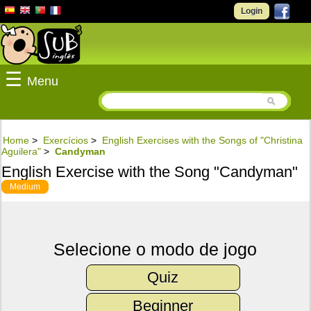
Login
☰
Menu
Home
>
Exercícios
>
English Exercises with the Songs of "Christina
Aguilera"
>
Candyman
English Exercise with the Song "Candyman"
Medium
Selecione o modo de jogo
Quiz
Beginner