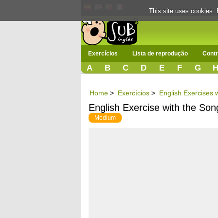
This site uses cookies. 
Exercícios
Lista de reprodução
Contr
A
B
C
D
E
F
G
Home
>
Exercícios
>
English Exercises w
English Exercise with the So
Medium