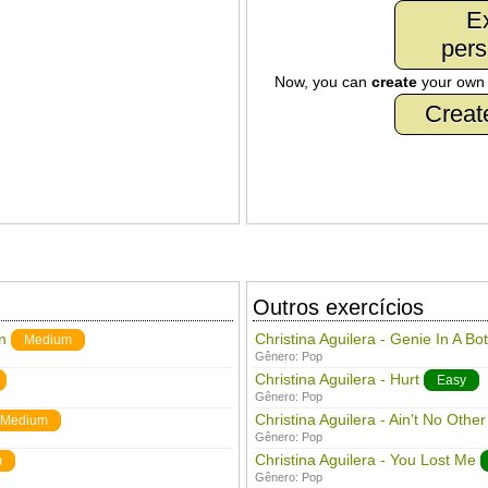
Ex
pers
Now, you can
create
your ow
Creat
Outros exercícios
n
Christina Aguilera - Genie In A Bot
Medium
Gênero:
Pop
Christina Aguilera - Hurt
Easy
Gênero:
Pop
Christina Aguilera - Ain't No Othe
Medium
Gênero:
Pop
Christina Aguilera - You Lost Me
m
Gênero:
Pop