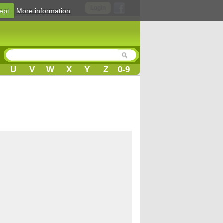
Login
ept
More information
U
V
W
X
Y
Z
0-9