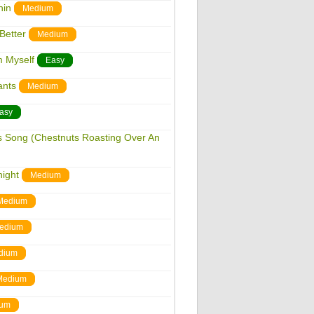
hin
Medium
Better
Medium
m Myself
Easy
ants
Medium
asy
as Song (Chestnuts Roasting Over An
night
Medium
Medium
edium
dium
Medium
um