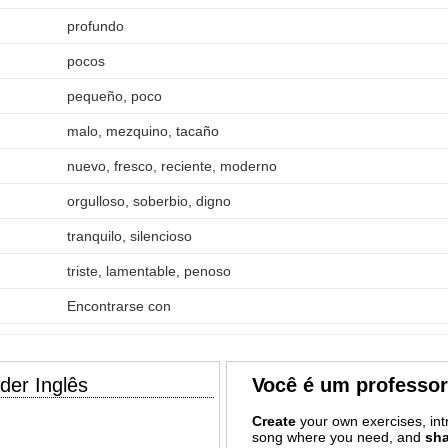
profundo
pocos
pequeño, poco
malo, mezquino, tacaño
nuevo, fresco, reciente, moderno
orgulloso, soberbio, digno
tranquilo, silencioso
triste, lamentable, penoso
Encontrarse con
der Inglês
Você é um professo
Create
your own exercises, intr
song where you need, and
sha