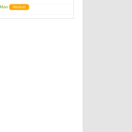
r Man
Medium