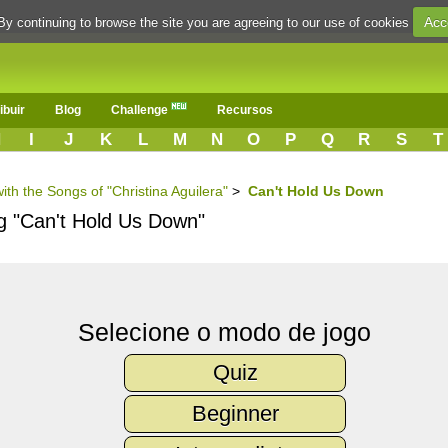
Acc
By continuing to browse the site you are agreeing to our use of cookies
ibuir
Blog
Challenge
Recursos
H
I
J
K
L
M
N
O
P
Q
R
S
T
ith the Songs of "Christina Aguilera"
>
Can't Hold Us Down
ng "Can't Hold Us Down"
Selecione o modo de jogo
Quiz
Beginner