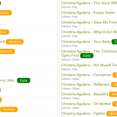
Christina Aguilera - The Voice Wit
Gênero:
Pop
Christina Aguilera - Keeps Gettin' 
edium
Gênero:
Pop
Christina Aguilera - Save Me Fro
Gênero:
Pop
Christina Aguilera - What A Girl W
dium
Gênero:
Pop
elf
Christina Aguilera - Your Body
Medium
E
Gênero:
Pop
Christina Aguilera - The Christm
Medium
Open Fire)
Easy
Gênero:
Other
Christina Aguilera - Not Myself To
Gênero:
Pop
Christina Aguilera - Candyman
Gênero:
Other
ry Little..
Easy
Christina Aguilera - Reflection
M
Gênero:
Other
Christina Aguilera - Beautiful
Me
Gênero:
Other
Christina Aguilera - Oh Mother
Gênero:
Other
Medium
Christina Aguilera - Fighter
Medi