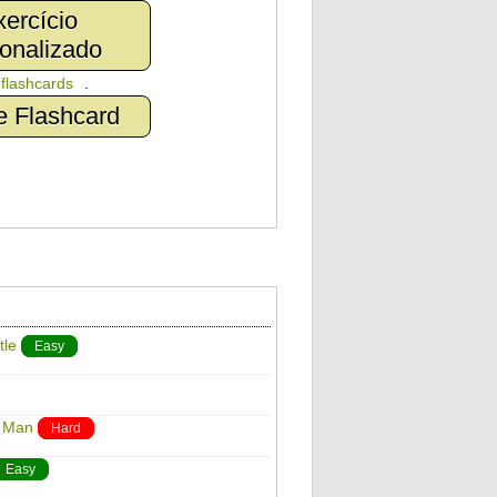
ercício
onalizado
n
flashcards
.
e Flashcard
tle
Easy
r Man
Hard
Easy