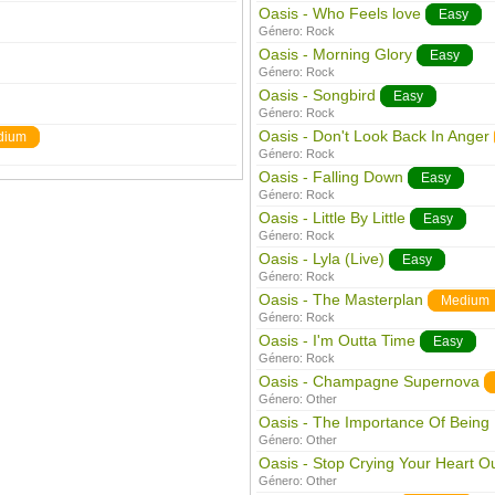
Oasis - Who Feels love
Easy
Género:
Rock
Oasis - Morning Glory
Easy
Género:
Rock
Oasis - Songbird
Easy
Género:
Rock
Oasis - Don't Look Back In Anger
dium
Género:
Rock
Oasis - Falling Down
Easy
Género:
Rock
Oasis - Little By Little
Easy
Género:
Rock
Oasis - Lyla (Live)
Easy
Género:
Rock
Oasis - The Masterplan
Medium
Género:
Rock
Oasis - I'm Outta Time
Easy
Género:
Rock
Oasis - Champagne Supernova
Género:
Other
Oasis - The Importance Of Being 
Género:
Other
Oasis - Stop Crying Your Heart O
Género:
Other