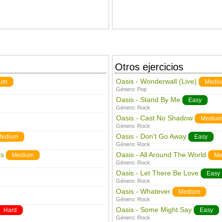
Otros ejercicios
Oasis - Wonderwall (Live)
ium
Medi
Género:
Pop
Oasis - Stand By Me
Easy
Género:
Rock
Oasis - Cast No Shadow
Mediu
Género:
Rock
Oasis - Don't Go Away
Medium
Easy
Género:
Rock
es
Oasis - All Around The World
Medium
Me
Género:
Rock
Oasis - Let There Be Love
Easy
Género:
Rock
Oasis - Whatever
Medium
Género:
Rock
Oasis - Some Might Say
Hard
Easy
Género:
Rock