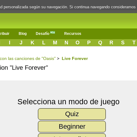
dad personalizada según su navegación. Si continua navegando consideramos
ribuir
Blog
Desafío
Recursos
H
I
J
K
L
M
N
O
P
Q
R
S
T
 con las canciones de "Oasis"
>
Live Forever
cion "Live Forever"
Selecciona un modo de juego
Quiz
Beginner