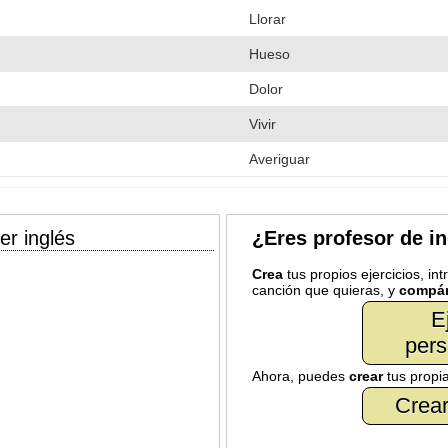
Llorar
Hueso
Dolor
Vivir
Averiguar
er inglés
¿Eres profesor de i
Crea
tus propios ejercicios, in
canción que quieras, y
compár
E
pers
Ahora, puedes
crear
tus propi
Crear