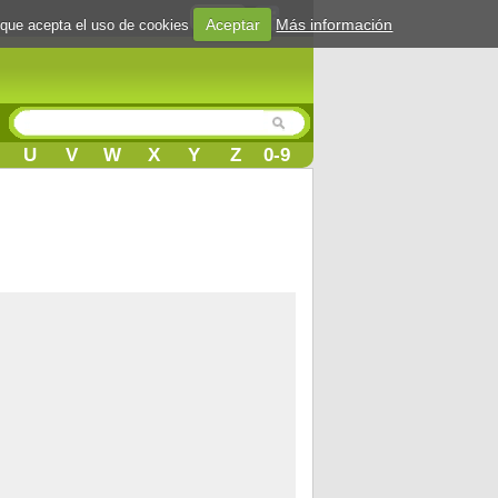
Login
Aceptar
Más información
 que acepta el uso de cookies
U
V
W
X
Y
Z
0-9