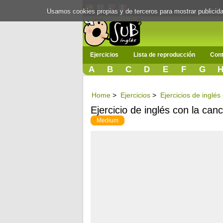
Usamos cookies propias y de terceros para mostrar publici
Ejercicios
Lista de reproducción
Cont
A
B
C
D
E
F
G
Home
>
Ejercicios
>
Ejercicios de inglés
Ejercicio de inglés con la can
Medium