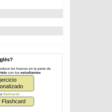
nglés?
troduce los huecos en la parte de
telo
con tus
estudiantes
jercicio
onalizado
as
flashcards
.
 Flashcard