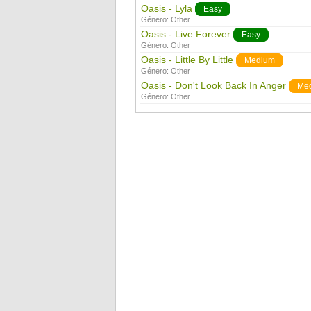
Oasis - Lyla
Easy
Género:
Other
Oasis - Live Forever
Easy
Género:
Other
Oasis - Little By Little
Medium
Género:
Other
Oasis - Don't Look Back In Anger
Me
Género:
Other