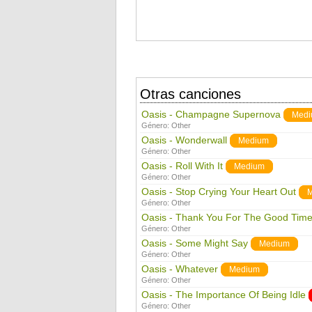
Otras canciones
Oasis - Champagne Supernova
Med
Género:
Other
Oasis - Wonderwall
Medium
Género:
Other
Oasis - Roll With It
Medium
Género:
Other
Oasis - Stop Crying Your Heart Out
Género:
Other
Oasis - Thank You For The Good Tim
Género:
Other
Oasis - Some Might Say
Medium
Género:
Other
Oasis - Whatever
Medium
Género:
Other
Oasis - The Importance Of Being Idle
Género:
Other