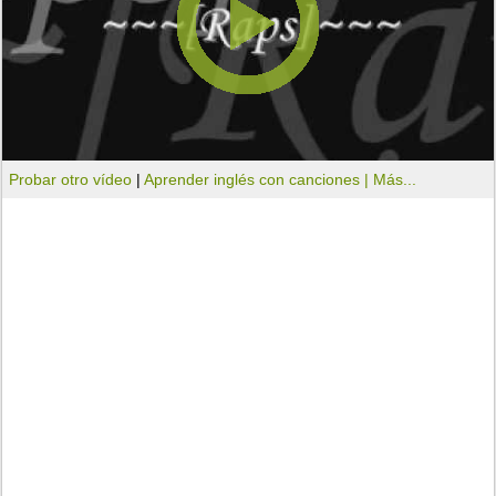
Probar otro vídeo
|
Aprender inglés con canciones |
Más...