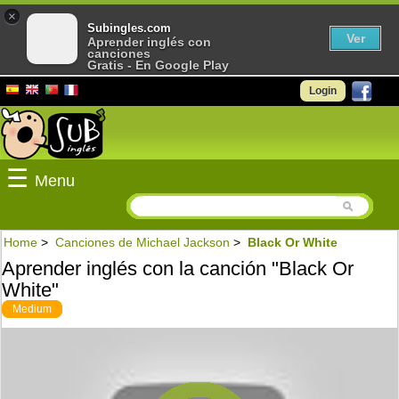
×
Subingles.com
Ver
Aprender inglés con
canciones
Gratis - En Google Play
Login
☰
Menu
Home
>
Canciones de Michael Jackson
>
Black Or White
Aprender inglés con la canción "Black Or
White"
Medium