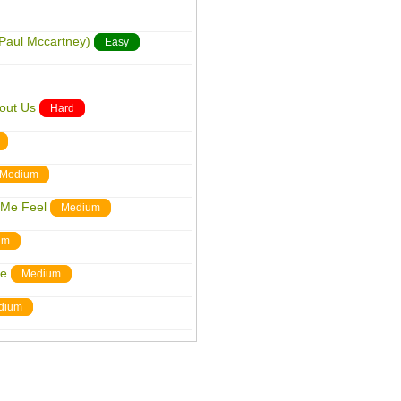
 Paul Mccartney)
Easy
out Us
Hard
Medium
 Me Feel
Medium
um
me
Medium
dium