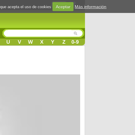
Login
Aceptar
Más información
 que acepta el uso de cookies
U
V
W
X
Y
Z
0-9