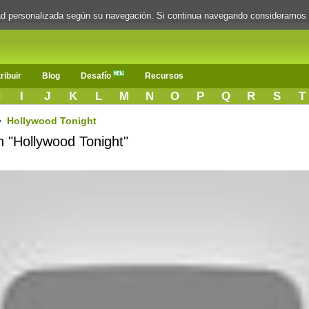
dad personalizada según su navegación. Si continua navegando consideramos
ribuir
Blog
Desafío
Recursos
H
I
J
K
L
M
N
O
P
Q
R
S
T
>
Hollywood Tonight
n "Hollywood Tonight"