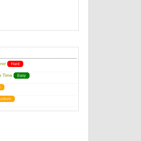
ror
Hard
e Time
Easy
m
edium