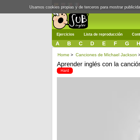
Usamos cookies propias y de terceros para mostrar publici
Ejercicios
Lista de reproducción
Cont
A
B
C
D
E
F
G
Home
>
Canciones de Michael Jackson
Aprender inglés con la canció
Hard