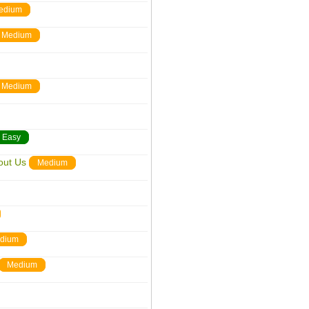
edium
Medium
Medium
Easy
out Us
Medium
dium
Medium