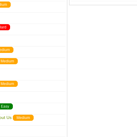
dium
Hard
edium
Medium
Medium
Easy
out Us
Medium