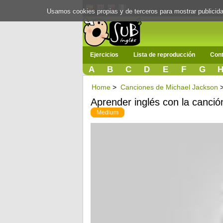
Usamos cookies propias y de terceros para mostrar publici
Ejercicios
Lista de reproducción
Cont
A
B
C
D
E
F
G
Home
>
Canciones de Michael Jackson
Aprender inglés con la canc
Medium