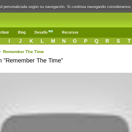
dad personalizada según su navegación. Si continua navegando consideramos
ribuir
Blog
Desafío
Recursos
H
I
J
K
L
M
N
O
P
Q
R
S
T
>
Remember The Time
ión "Remember The Time"