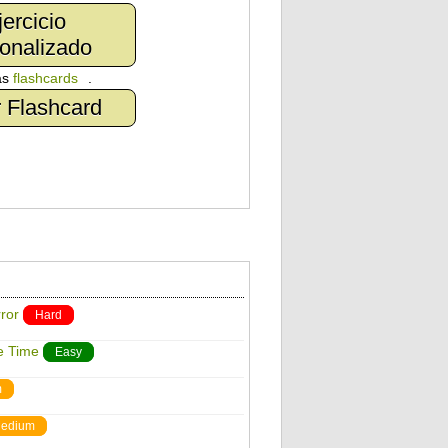
jercicio
onalizado
as
flashcards
.
 Flashcard
ror
Hard
e Time
Easy
m
edium