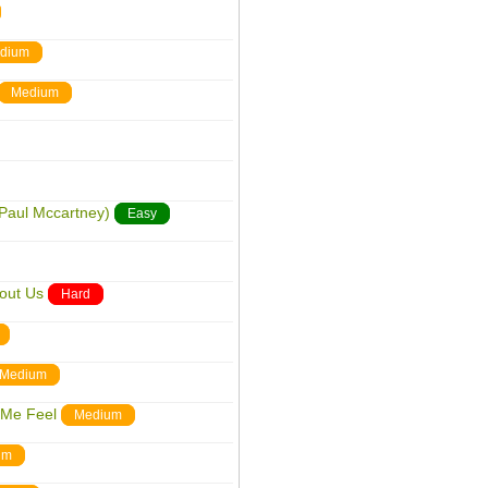
dium
Medium
 Paul Mccartney)
Easy
out Us
Hard
Medium
 Me Feel
Medium
um