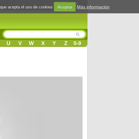
Login
Aceptar
Más información
 que acepta el uso de cookies
U
V
W
X
Y
Z
0-9