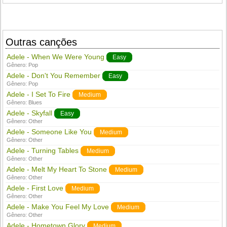
Outras canções
Adele - When We Were Young
Easy
Gênero:
Pop
Adele - Don't You Remember
Easy
Gênero:
Pop
Adele - I Set To Fire
Medium
Gênero:
Blues
Adele - Skyfall
Easy
Gênero:
Other
Adele - Someone Like You
Medium
Gênero:
Other
Adele - Turning Tables
Medium
Gênero:
Other
Adele - Melt My Heart To Stone
Medium
Gênero:
Other
Adele - First Love
Medium
Gênero:
Other
Adele - Make You Feel My Love
Medium
Gênero:
Other
Adele - Hometown Glory
Medium