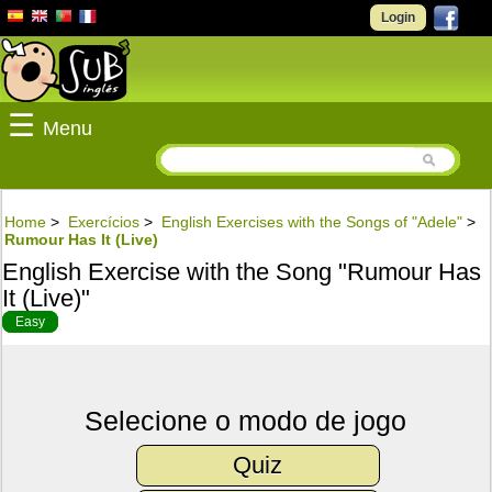
Login
☰
Menu
Home
>
Exercícios
>
English Exercises with the Songs of "Adele"
>
Rumour Has It (Live)
English Exercise with the Song "Rumour Has
It (Live)"
Easy
Selecione o modo de jogo
Quiz