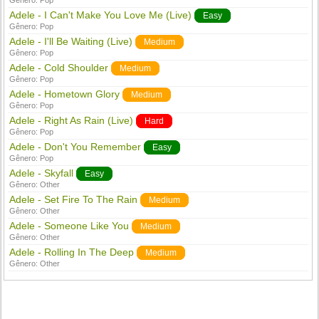
Gênero:
Pop
Adele - I Can't Make You Love Me (Live)
Easy
Gênero:
Pop
Adele - I'll Be Waiting (Live)
Medium
Gênero:
Pop
Adele - Cold Shoulder
Medium
Gênero:
Pop
Adele - Hometown Glory
Medium
Gênero:
Pop
Adele - Right As Rain (Live)
Hard
Gênero:
Pop
Adele - Don't You Remember
Easy
Gênero:
Pop
Adele - Skyfall
Easy
Gênero:
Other
Adele - Set Fire To The Rain
Medium
Gênero:
Other
Adele - Someone Like You
Medium
Gênero:
Other
Adele - Rolling In The Deep
Medium
Gênero:
Other