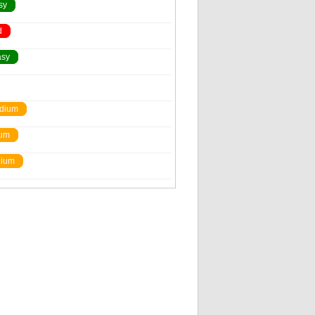
sy
d
asy
dium
um
ium