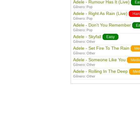
Adele - Rumour Has It (Live)
Ea
Gênero:
Pop
Adele - Right As Rain (Live)
Har
Gênero:
Pop
Adele - Don't You Remember
E
Gênero:
Pop
Adele - Skyfall
Easy
Gênero:
Other
Adele - Set Fire To The Rain
Me
Gênero:
Other
Adele - Someone Like You
Medi
Gênero:
Other
Adele - Rolling In The Deep
Med
Gênero:
Other