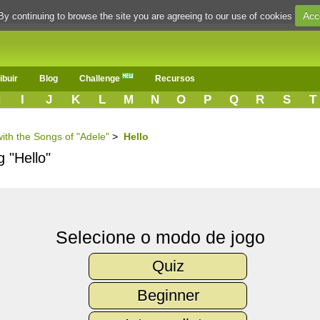
Acc
By continuing to browse the site you are agreeing to our use of cookies
ibuir
Blog
Challenge
Recursos
H
I
J
K
L
M
N
O
P
Q
R
S
T
with the Songs of "Adele"
>
Hello
g "Hello"
Selecione o modo de jogo
Quiz
Beginner