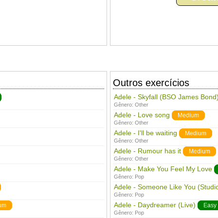
Outros exercícios
Adele - Skyfall (BSO James Bond
Gênero:
Other
Adele - Love song
Medium
Gênero:
Other
Adele - I'll be waiting
Medium
Gênero:
Other
Adele - Rumour has it
Medium
Gênero:
Other
Adele - Make You Feel My Love
Gênero:
Pop
Adele - Someone Like You (Studi
Gênero:
Pop
Adele - Daydreamer (Live)
um
Easy
Gênero:
Pop