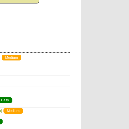
)
Medium
Easy
o)
Medium