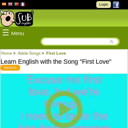
Login
☰
Menu
Home
>
Adele Songs
>
First Love
Learn English with the Song "First Love"
Medium