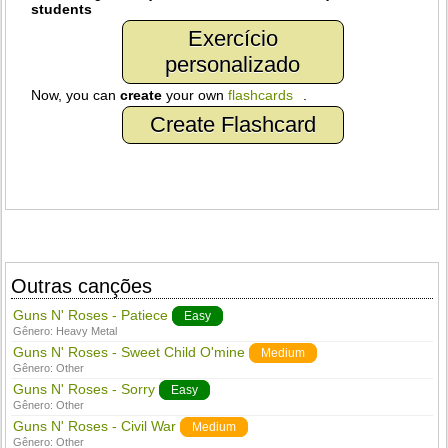
students
Exercício
personalizado
Now, you can
create
your own
flashcards
.
Create Flashcard
Outras canções
Guns N' Roses - Patiece
Easy
Gênero:
Heavy Metal
Guns N' Roses - Sweet Child O'mine
Medium
Gênero:
Other
Guns N' Roses - Sorry
Easy
Gênero:
Other
Guns N' Roses - Civil War
Medium
Gênero:
Other