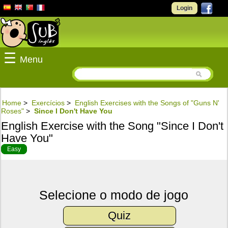
Login
☰
Menu
Home
>
Exercícios
>
English Exercises with the Songs of "Guns N'
Roses"
>
Since I Don't Have You
English Exercise with the Song "Since I Don't
Have You"
Easy
Selecione o modo de jogo
Quiz