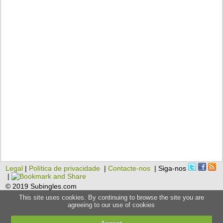
Legal
|
Política de privacidade
|
Contacte-nos
| Siga-nos
|
© 2019 Subingles.com
This site uses cookies. By continuing to browse the site you are
agreeing to our use of cookies
Accept