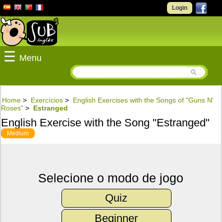
Login
☰
Menu
Home
>
Exercícios
>
English Exercises with the Songs of "Guns N'
Roses"
>
Estranged
English Exercise with the Song "Estranged"
Medium
Selecione o modo de jogo
Quiz
Beginner