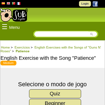
Login
☰
Menu
Home
>
Exercícios
>
English Exercises with the Songs of "Guns N'
Roses"
>
Patience
English Exercise with the Song "Patience"
Medium
Selecione o modo de jogo
Quiz
Beginner