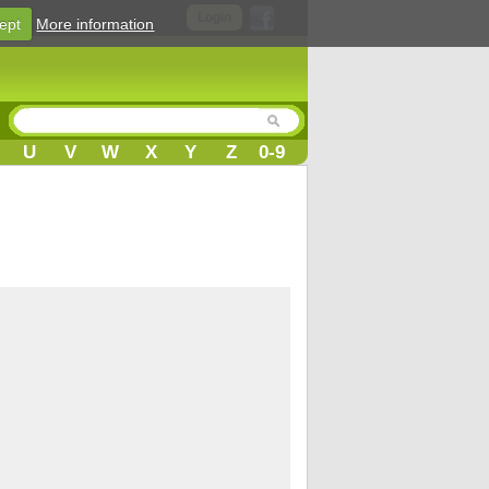
Login
ept
More information
U
V
W
X
Y
Z
0-9