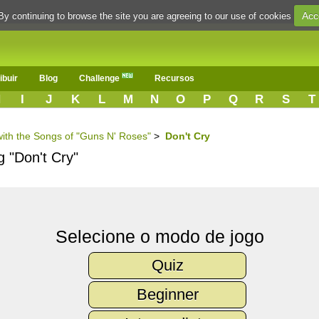
Acc
By continuing to browse the site you are agreeing to our use of cookies
ibuir
Blog
Challenge
Recursos
H
I
J
K
L
M
N
O
P
Q
R
S
T
with the Songs of "Guns N' Roses"
>
Don't Cry
g "Don't Cry"
Selecione o modo de jogo
Quiz
Beginner