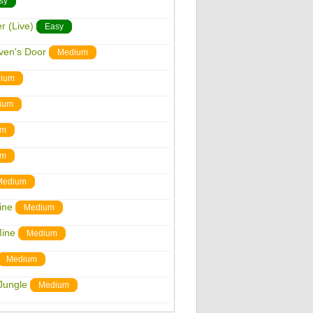
sy
r (Live)
Easy
ven's Door
Medium
ium
ium
um
um
Medium
ine
Medium
Mine
Medium
Medium
Jungle
Medium