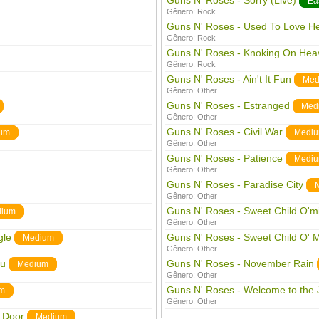
Guns N' Roses - Sorry (Live)
Ea
Gênero:
Rock
Guns N' Roses - Used To Love He
Gênero:
Rock
Guns N' Roses - Knoking On Hea
Gênero:
Rock
Guns N' Roses - Ain't It Fun
Med
Gênero:
Other
Guns N' Roses - Estranged
Med
Gênero:
Other
Guns N' Roses - Civil War
um
Medi
Gênero:
Other
Guns N' Roses - Patience
Medi
Gênero:
Other
Guns N' Roses - Paradise City
Gênero:
Other
Guns N' Roses - Sweet Child O'm
ium
Gênero:
Other
gle
Guns N' Roses - Sweet Child O' 
Medium
Gênero:
Other
ou
Guns N' Roses - November Rain
Medium
Gênero:
Other
Guns N' Roses - Welcome to the 
m
Gênero:
Other
 Door
Medium