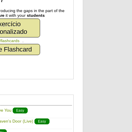
r?
oducing the gaps in the part of the
re
it with your
students
ercício
onalizado
n
flashcards
.
e Flashcard
ve You
Easy
ven's Door (Live)
Easy