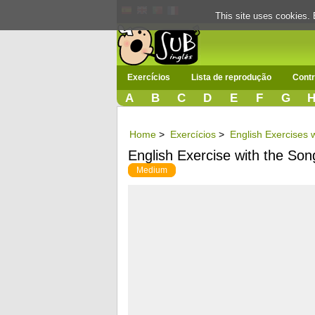
This site uses cookies. 
Exercícios
Lista de reprodução
Contr
A
B
C
D
E
F
G
Home
>
Exercícios
>
English Exercises 
English Exercise with the Son
Medium