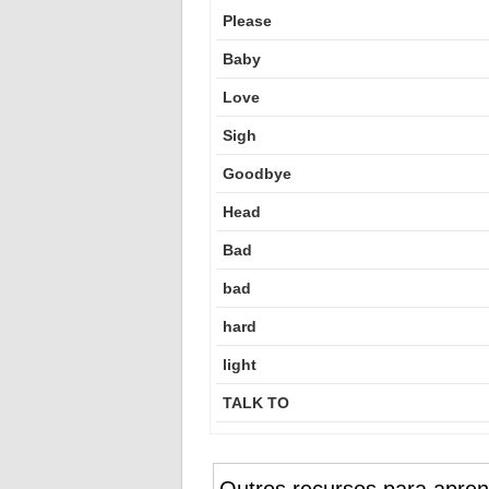
Please
Baby
Love
Sigh
Goodbye
Head
Bad
bad
hard
light
TALK TO