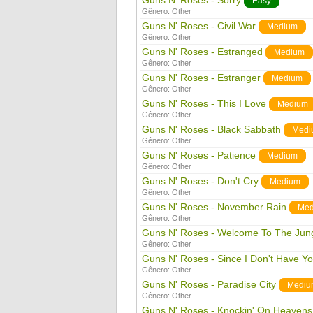
Guns N' Roses - Sorry
Easy
Gênero:
Other
Guns N' Roses - Civil War
Medium
Gênero:
Other
Guns N' Roses - Estranged
Medium
Gênero:
Other
Guns N' Roses - Estranger
Medium
Gênero:
Other
Guns N' Roses - This I Love
Medium
Gênero:
Other
Guns N' Roses - Black Sabbath
Medi
Gênero:
Other
Guns N' Roses - Patience
Medium
Gênero:
Other
Guns N' Roses - Don't Cry
Medium
Gênero:
Other
Guns N' Roses - November Rain
Med
Gênero:
Other
Guns N' Roses - Welcome To The Jun
Gênero:
Other
Guns N' Roses - Since I Don't Have Y
Gênero:
Other
Guns N' Roses - Paradise City
Mediu
Gênero:
Other
Guns N' Roses - Knockin' On Heavens