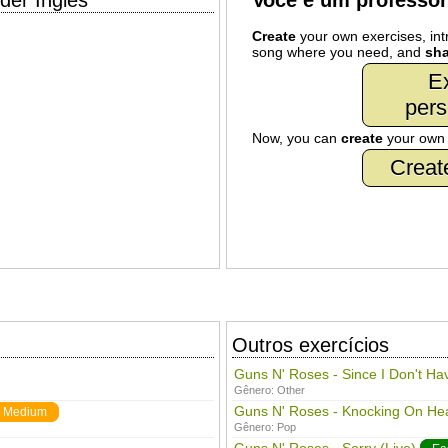
der Inglês
Você é um professo
Create
your own exercises, intr
song where you need, and
sha
Ex
pers
Now, you can
create
your ow
Creat
Outros exercícios
Guns N' Roses - Since I Don't Ha
Gênero:
Other
Guns N' Roses - Knocking On Hea
Medium
Gênero:
Pop