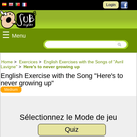
Login
☰
Menu
Home
>
Exercices
>
English Exercises with the Songs of "Avril
Lavigne"
>
Here's to never growing up
English Exercise with the Song "Here's to
never growing up"
Medium
Sélectionnez le Mode de jeu
Quiz