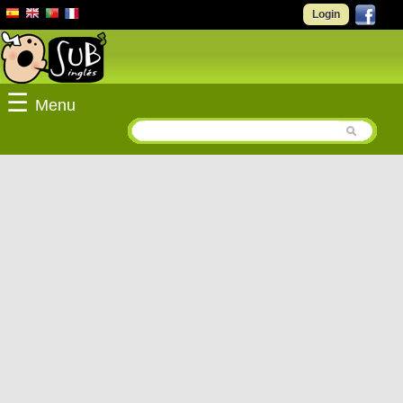
Login
☰
Menu