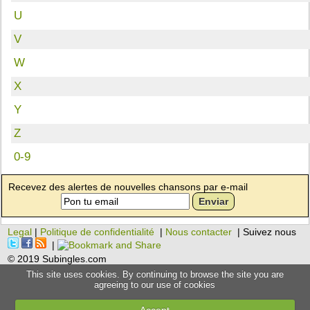
U
V
W
X
Y
Z
0-9
Recevez des alertes de nouvelles chansons par e-mail
Legal
|
Politique de confidentialité
|
Nous contacter
| Suivez nous
|
© 2019 Subingles.com
This site uses cookies. By continuing to browse the site you are
agreeing to our use of cookies
Accept