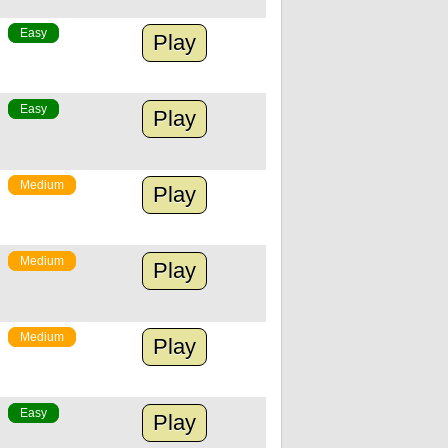
Easy
Play
Easy
Play
Medium
Play
Medium
Play
Medium
Play
Easy
Play