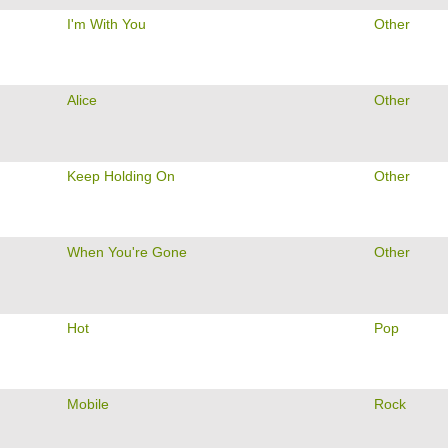
I'm With You
Other
Alice
Other
Keep Holding On
Other
When You're Gone
Other
Hot
Pop
Mobile
Rock