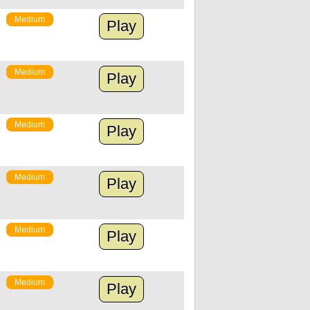
Medium
Play
Medium
Play
Medium
Play
Medium
Play
Medium
Play
Medium
Play