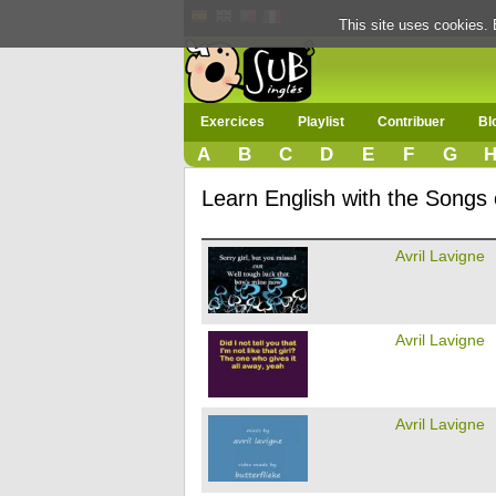
This site uses cookies. 
Exercices
Playlist
Contribuer
Bl
A
B
C
D
E
F
G
Learn English with the Songs o
Avril Lavigne
Avril Lavigne
Avril Lavigne