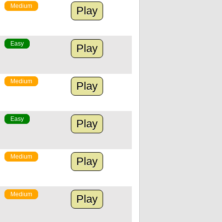
Medium
Play
Easy
Play
Medium
Play
Easy
Play
Medium
Play
Medium
Play