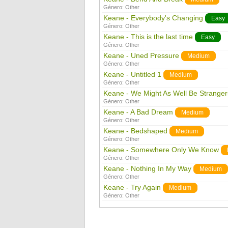
Género:
Other
Keane - Everybody's Changing
Easy
Género:
Other
Keane - This is the last time
Easy
Género:
Other
Keane - Uned Pressure
Medium
Género:
Other
Keane - Untitled 1
Medium
Género:
Other
Keane - We Might As Well Be Stranger
Género:
Other
Keane - A Bad Dream
Medium
Género:
Other
Keane - Bedshaped
Medium
Género:
Other
Keane - Somewhere Only We Know
Género:
Other
Keane - Nothing In My Way
Medium
Género:
Other
Keane - Try Again
Medium
Género:
Other