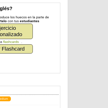
nglés?
troduce los huecos en la parte de
telo
con tus
estudiantes
jercicio
onalizado
as
flashcards
.
 Flashcard
edium