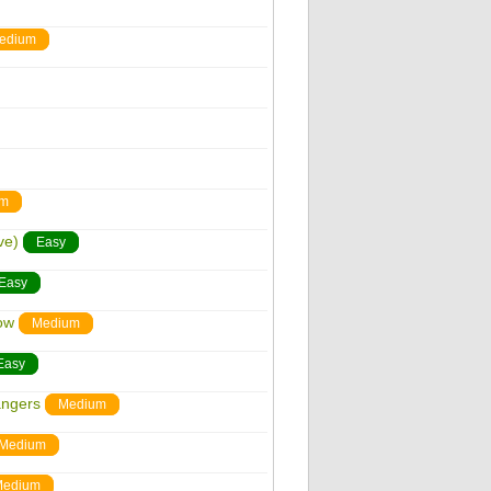
edium
um
ve)
Easy
Easy
ow
Medium
Easy
angers
Medium
Medium
edium