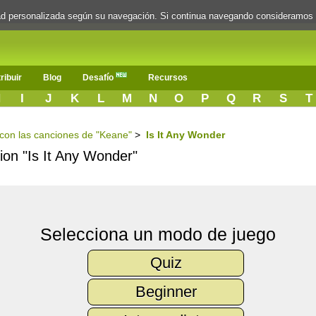
dad personalizada según su navegación. Si continua navegando consideramos
ribuir
Blog
Desafío
Recursos
H
I
J
K
L
M
N
O
P
Q
R
S
T
s con las canciones de "Keane"
>
Is It Any Wonder
cion "Is It Any Wonder"
Selecciona un modo de juego
Quiz
Beginner