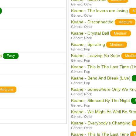
Género:
Other
Keane - The lovers are losing
M
Género:
Other
Keane - Disconnected
Medium
Género:
Other
Keane - Crystal Ball
Medium
Género:
Rock
Keane - Spiralling
Medium
Género:
Pop
s
Keane - Leaving So Soon
Easy
Medi
Género:
Pop
Keane - This Is The Last Time (Li
Género:
Pop
Keane - Bend And Break (Live)
Género:
Pop
Keane - Somewhere Only We Kn
Medium
Género:
Rock
Keane - Silenced By The Night
Género:
Pop
Keane - We Might As Well Be Str
Género:
Other
Keane - Everybody's Changing
Género:
Other
Keane - This Is The Last Time
M