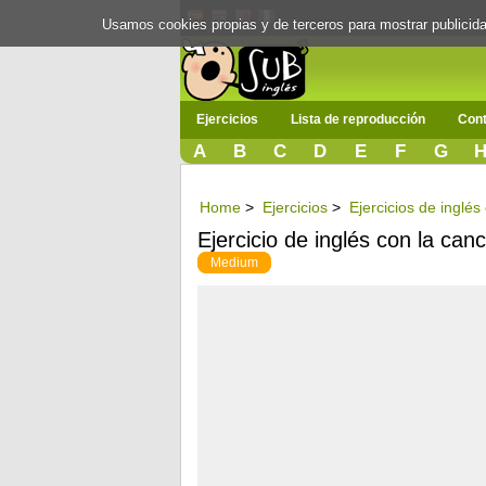
Usamos cookies propias y de terceros para mostrar publici
Ejercicios
Lista de reproducción
Cont
A
B
C
D
E
F
G
Home
>
Ejercicios
>
Ejercicios de inglé
Ejercicio de inglés con la can
Medium