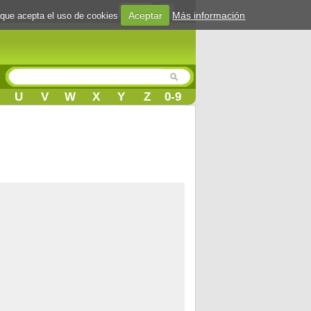
Login
Aceptar
Más información
 que acepta el uso de cookies
U
V
W
X
Y
Z
0-9