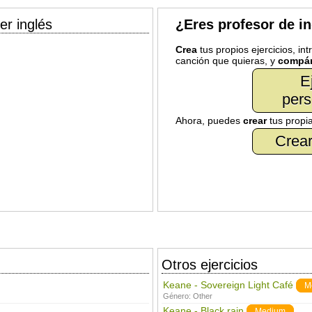
er inglés
¿Eres profesor de i
Crea
tus propios ejercicios, in
canción que quieras, y
compár
E
pers
Ahora, puedes
crear
tus propi
Crear
Otros ejercicios
Keane - Sovereign Light Café
M
Género:
Other
Keane - Black rain
Medium