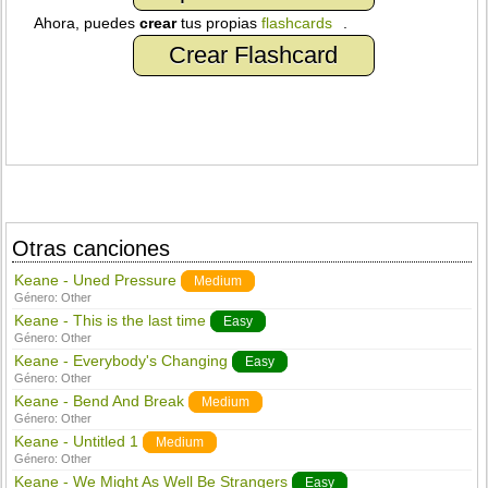
Ahora, puedes
crear
tus propias
flashcards
.
Crear Flashcard
Otras canciones
Keane - Uned Pressure
Medium
Género:
Other
Keane - This is the last time
Easy
Género:
Other
Keane - Everybody's Changing
Easy
Género:
Other
Keane - Bend And Break
Medium
Género:
Other
Keane - Untitled 1
Medium
Género:
Other
Keane - We Might As Well Be Strangers
Easy