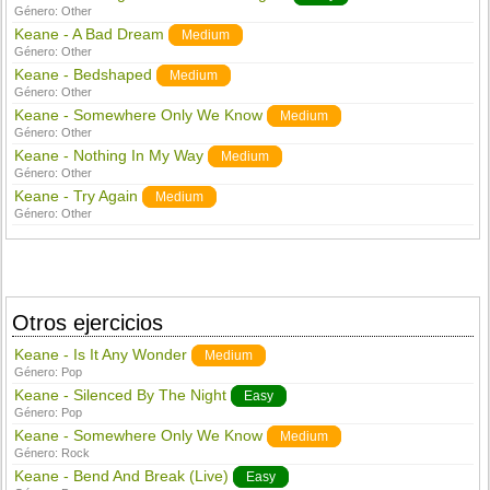
Género:
Other
Keane - A Bad Dream
Medium
Género:
Other
Keane - Bedshaped
Medium
Género:
Other
Keane - Somewhere Only We Know
Medium
Género:
Other
Keane - Nothing In My Way
Medium
Género:
Other
Keane - Try Again
Medium
Género:
Other
Otros ejercicios
Keane - Is It Any Wonder
Medium
Género:
Pop
Keane - Silenced By The Night
Easy
Género:
Pop
Keane - Somewhere Only We Know
Medium
Género:
Rock
Keane - Bend And Break (Live)
Easy