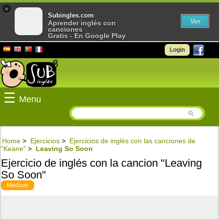
×
Subingles.com
Ver
Aprender inglés con
canciones
Gratis - En Google Play
Login
☰
Menu
Home
>
Ejercicios
>
Ejercicios de inglés con las canciones de
"Keane"
>
Leaving So Soon
Ejercicio de inglés con la cancion "Leaving
So Soon"
Medium