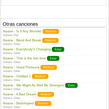
Otras canciones
Keane - Is It Any Wonder
Medium
Género:
Pop
Keane - Bend And Break
Medium
Género:
Other
Keane - Everybody's Changing
Easy
Género:
Other
Keane - This is the last time
Easy
Género:
Other
Keane - Uned Pressure
Medium
Género:
Other
Keane - Untitled 1
Medium
Género:
Other
Keane - We Might As Well Be Strangers
Easy
Género:
Other
Keane - A Bad Dream
Medium
Género:
Other
Keane - Bedshaped
Medium
Género:
Other