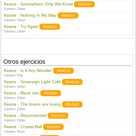
Keane - Somewhere Only We Know
Medium
Género:
Other
Keane - Nothing In My Way
Medium
Género:
Other
Keane - Try Again
Medium
Género:
Other
Otros ejercicios
Keane - Is It Any Wonder
Medium
Género:
Pop
Keane - Sovereign Light Café
Medium
Género:
Other
Keane - Black rain
Medium
Género:
Other
Keane - The lovers are losing
Medium
Género:
Other
Keane - Disconnected
Medium
Género:
Other
Keane - Crystal Ball
Medium
Género:
Rock