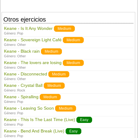
Otros ejercicios
Keane - Is It Any Wonder
Medium
Género:
Pop
Keane - Sovereign Light Café
Medium
Género:
Other
Keane - Black rain
Medium
Género:
Other
Keane - The lovers are losing
Medium
Género:
Other
Keane - Disconnected
Medium
Género:
Other
Keane - Crystal Ball
Medium
Género:
Rock
Keane - Spiralling
Medium
Género:
Pop
Keane - Leaving So Soon
Medium
Género:
Pop
Keane - This Is The Last Time (Live)
Easy
Género:
Pop
Keane - Bend And Break (Live)
Easy
Género:
Pop