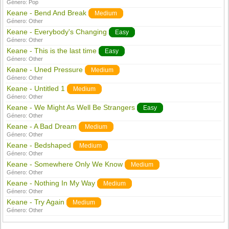
Género:
Pop
Keane - Bend And Break
Medium
Género:
Other
Keane - Everybody's Changing
Easy
Género:
Other
Keane - This is the last time
Easy
Género:
Other
Keane - Uned Pressure
Medium
Género:
Other
Keane - Untitled 1
Medium
Género:
Other
Keane - We Might As Well Be Strangers
Easy
Género:
Other
Keane - A Bad Dream
Medium
Género:
Other
Keane - Bedshaped
Medium
Género:
Other
Keane - Somewhere Only We Know
Medium
Género:
Other
Keane - Nothing In My Way
Medium
Género:
Other
Keane - Try Again
Medium
Género:
Other