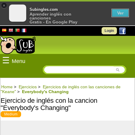
×
Subingles.com
Ver
Aprender inglés con
canciones
Gratis - En Google Play
Login
☰
Menu
Home
>
Ejercicios
>
Ejercicios de inglés con las canciones de
"Keane"
>
Everybody's Changing
Ejercicio de inglés con la cancion
"Everybody's Changing"
Medium