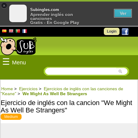
×
Subingles.com
Ver
Aprender inglés con
canciones
Gratis - En Google Play
Login
☰
Menu
Home
>
Ejercicios
>
Ejercicios de inglés con las canciones de
"Keane"
>
We Might As Well Be Strangers
Ejercicio de inglés con la cancion "We Might
As Well Be Strangers"
Medium