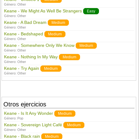
Género:
Other
Keane - We Might As Well Be Strangers
Easy
Género:
Other
Keane - A Bad Dream
Medium
Género:
Other
Keane - Bedshaped
Medium
Género:
Other
Keane - Somewhere Only We Know
Medium
Género:
Other
Keane - Nothing In My Way
Medium
Género:
Other
Keane - Try Again
Medium
Género:
Other
Otros ejercicios
Keane - Is It Any Wonder
Medium
Género:
Pop
Keane - Sovereign Light Café
Medium
Género:
Other
Keane - Black rain
Medium