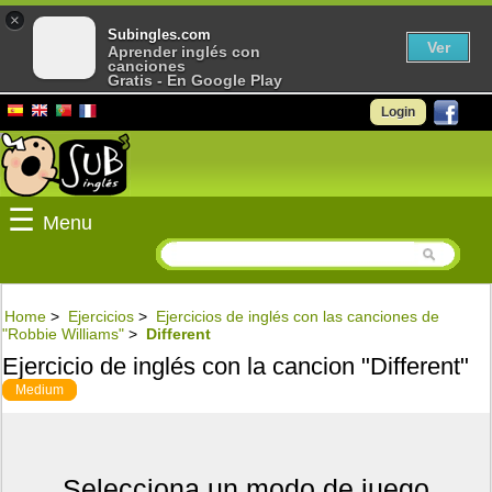
×
Subingles.com
Ver
Aprender inglés con
canciones
Gratis - En Google Play
Login
☰
Menu
Home
>
Ejercicios
>
Ejercicios de inglés con las canciones de
"Robbie Williams"
>
Different
Ejercicio de inglés con la cancion "Different"
Medium
Selecciona un modo de juego