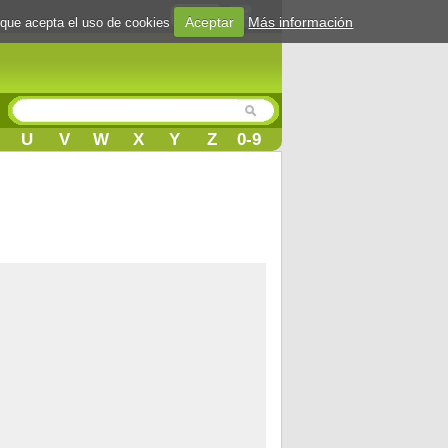
Login
Aceptar
Más información
 que acepta el uso de cookies
U
V
W
X
Y
Z
0-9