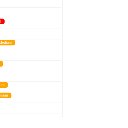
d
Medium
ium
dium