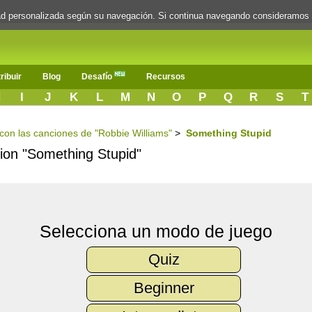
dad personalizada según su navegación. Si continua navegando consideramos
ribuir
Blog
Desafío
Recursos
H
I
J
K
L
M
N
O
P
Q
R
S
T
s con las canciones de "Robbie Williams"
>
Something Stupid
cion "Something Stupid"
Selecciona un modo de juego
Quiz
Beginner