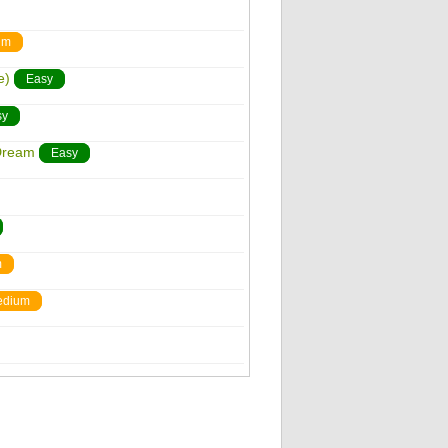
um
e)
Easy
sy
 Dream
Easy
m
edium