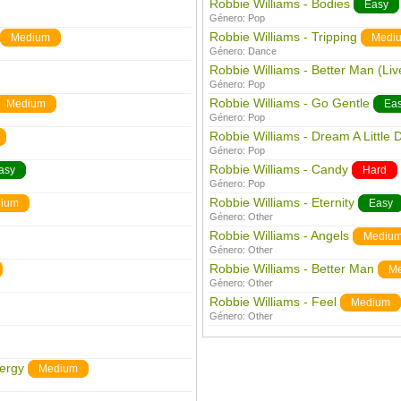
Robbie Williams - Bodies
Easy
Género:
Pop
Robbie Williams - Tripping
Medium
Medi
Género:
Dance
Robbie Williams - Better Man (Liv
Género:
Pop
Robbie Williams - Go Gentle
Medium
Ea
Género:
Pop
Robbie Williams - Dream A Little
Género:
Pop
Robbie Williams - Candy
asy
Hard
Género:
Pop
Robbie Williams - Eternity
ium
Easy
Género:
Other
Robbie Williams - Angels
Mediu
Género:
Other
Robbie Williams - Better Man
M
Género:
Other
Robbie Williams - Feel
Medium
Género:
Other
nergy
Medium