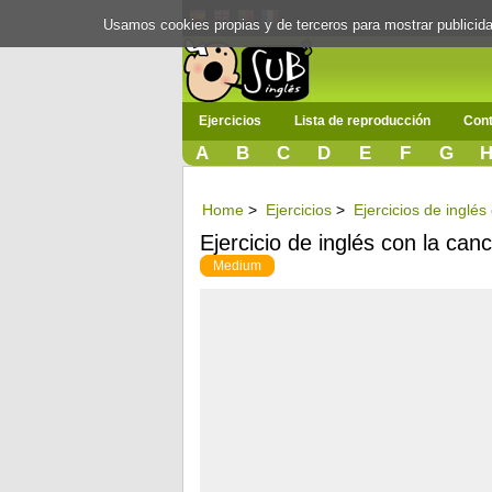
Usamos cookies propias y de terceros para mostrar publici
Ejercicios
Lista de reproducción
Cont
A
B
C
D
E
F
G
Home
>
Ejercicios
>
Ejercicios de inglé
Ejercicio de inglés con la can
Medium