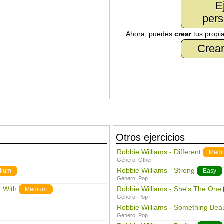
E
pers
Ahora, puedes
crear
tus propi
Crear
Otros ejercicios
Robbie Williams - Different
Medi
Género:
Other
Robbie Williams - Strong
dium
Easy
Género:
Pop
u With
Robbie Williams - She's The One
Medium
Género:
Pop
Robbie Williams - Something Beau
Género:
Pop