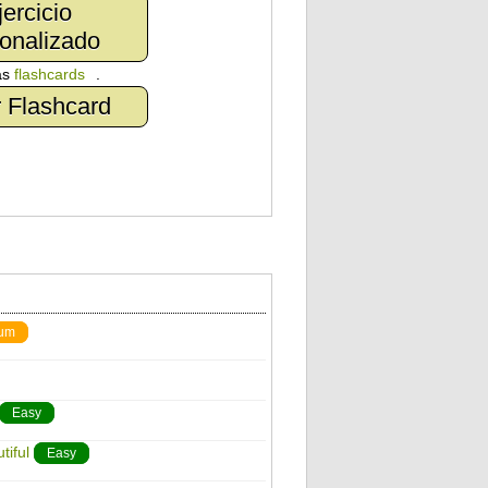
jercicio
onalizado
as
flashcards
.
 Flashcard
um
Easy
tiful
Easy