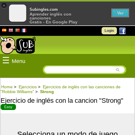
×
Subingles.com
Ver
Aprender inglés con
canciones
Gratis - En Google Play
Login
☰
Menu
Home
>
Ejercicios
>
Ejercicios de inglés con las canciones de
"Robbie Williams"
>
Strong
Ejercicio de inglés con la cancion "Strong"
Easy
Selecciona un modo de juego