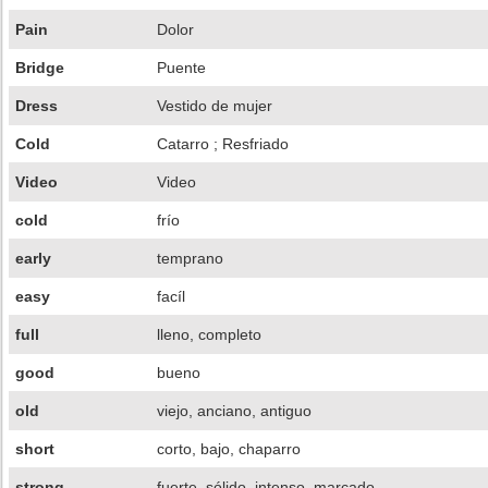
Pain
Dolor
Bridge
Puente
Dress
Vestido de mujer
Cold
Catarro ; Resfriado
Video
Video
cold
frío
early
temprano
easy
facíl
full
lleno, completo
good
bueno
old
viejo, anciano, antiguo
short
corto, bajo, chaparro
strong
fuerte, sólido, intenso, marcado