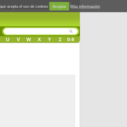
Login
Aceptar
Más información
 que acepta el uso de cookies
U
V
W
X
Y
Z
0-9