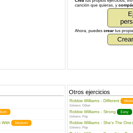
Crea
tus propios ejercicios, in
canción que quieras, y
compár
E
pers
Ahora, puedes
crear
tus propi
Crear
Otros ejercicios
Robbie Williams - Different
Medi
Género:
Other
Robbie Williams - Strong
dium
Easy
Género:
Pop
u With
Robbie Williams - She's The One
Medium
Género:
Pop