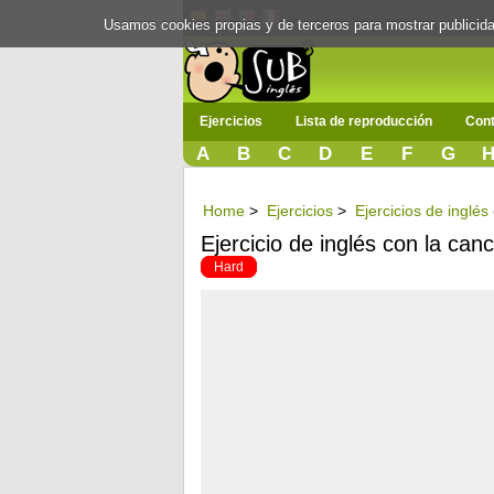
Usamos cookies propias y de terceros para mostrar publici
Ejercicios
Lista de reproducción
Cont
A
B
C
D
E
F
G
Home
>
Ejercicios
>
Ejercicios de inglé
Ejercicio de inglés con la can
Hard