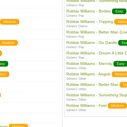
Robbie Williams - Something Beau
Género:
Pop
Robbie Williams - Bodies
Easy
Género:
Pop
Robbie Williams - Tripping
Medium
Medi
Género:
Dance
Robbie Williams - Better Man (Liv
Género:
Pop
Robbie Williams - Go Gentle
Medium
Ea
Género:
Pop
Robbie Williams - Dream A Little
Género:
Pop
Robbie Williams - Eternity
asy
Easy
Género:
Other
Robbie Williams - Angels
ium
Mediu
Género:
Other
Robbie Williams - Better Man
M
Género:
Other
Robbie Williams - Something Stup
Género:
Other
Robbie Williams - Feel
Medium
Género:
Other
nergy
Medium