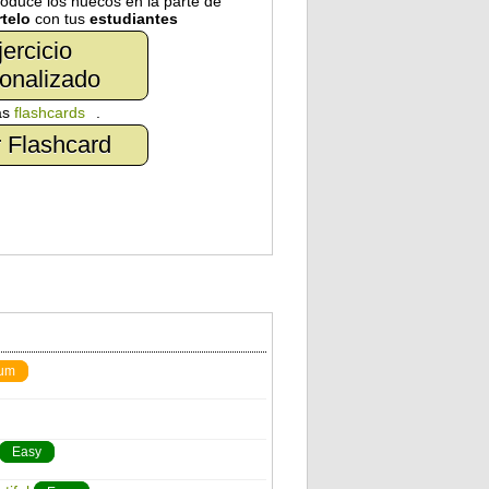
troduce los huecos en la parte de
telo
con tus
estudiantes
jercicio
onalizado
as
flashcards
.
 Flashcard
um
Easy