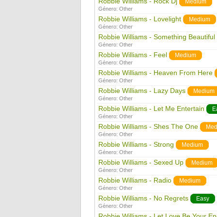
Robbie Williams - Rock Dj
Medium
Género:
Other
Robbie Williams - Lovelight
Medium
Género:
Other
Robbie Williams - Something Beautiful
Género:
Other
Robbie Williams - Feel
Medium
Género:
Other
Robbie Williams - Heaven From Here
Género:
Other
Robbie Williams - Lazy Days
Medium
Género:
Other
Robbie Williams - Let Me Entertain
E
Género:
Other
Robbie Williams - Shes The One
Med
Género:
Other
Robbie Williams - Strong
Medium
Género:
Other
Robbie Williams - Sexed Up
Medium
Género:
Other
Robbie Williams - Radio
Medium
Género:
Other
Robbie Williams - No Regrets
Easy
Género:
Other
Robbie Williams - Let Love Be Your E