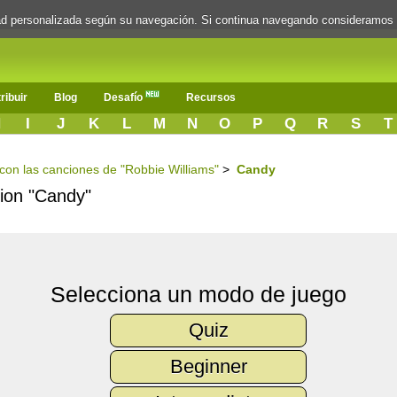
dad personalizada según su navegación. Si continua navegando consideramos
ribuir
Blog
Desafío
Recursos
H
I
J
K
L
M
N
O
P
Q
R
S
T
s con las canciones de "Robbie Williams"
>
Candy
cion "Candy"
Selecciona un modo de juego
Quiz
Beginner