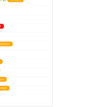
d
Medium
ium
dium