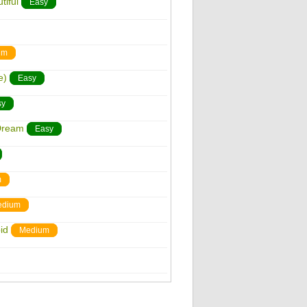
tiful
Easy
um
e)
Easy
sy
 Dream
Easy
m
edium
id
Medium