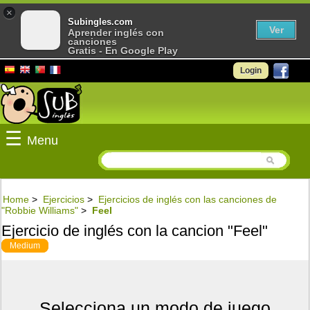
×
Subingles.com
Ver
Aprender inglés con
canciones
Gratis - En Google Play
Login
☰
Menu
Home
>
Ejercicios
>
Ejercicios de inglés con las canciones de
"Robbie Williams"
>
Feel
Ejercicio de inglés con la cancion "Feel"
Medium
Selecciona un modo de juego