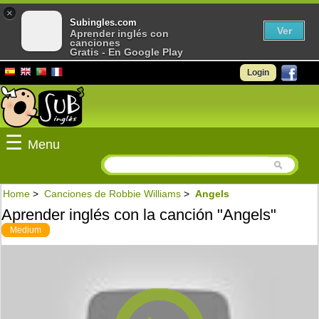
×
Subingles.com
Ver
Aprender inglés con
canciones
Gratis - En Google Play
Login
☰
Menu
Home
>
Canciones de Robbie Williams
>
Angels
Aprender inglés con la canción "Angels"
Medium