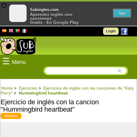
×
Subingles.com
Ver
Aprender inglés con
canciones
Gratis - En Google Play
Login
☰
Menu
Home
>
Ejercicios
>
Ejercicios de inglés con las canciones de "Katy
Perry"
>
Hummingbird heartbeat
Ejercicio de inglés con la cancion
"Hummingbird heartbeat"
Medium