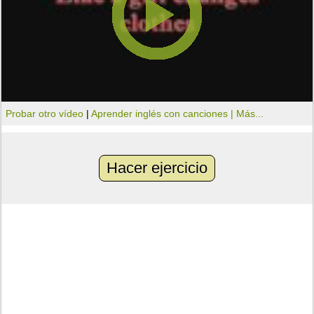
Probar otro vídeo
|
Aprender inglés con canciones |
Más...
Hacer ejercicio