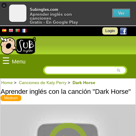
×
Subingles.com
Ver
Aprender inglés con
canciones
Gratis - En Google Play
Login
☰
Menu
Home
>
Canciones de Katy Perry
>
Dark Horse
Aprender inglés con la canción "Dark Horse"
Medium