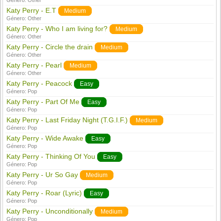
Género:
Other
Katy Perry - E.T
Medium
Género:
Other
Katy Perry - Who I am living for?
Medium
Género:
Other
Katy Perry - Circle the drain
Medium
Género:
Other
Katy Perry - Pearl
Medium
Género:
Other
Katy Perry - Peacock
Easy
Género:
Pop
Katy Perry - Part Of Me
Easy
Género:
Pop
Katy Perry - Last Friday Night (T.G.I.F.)
Medium
Género:
Pop
Katy Perry - Wide Awake
Easy
Género:
Pop
Katy Perry - Thinking Of You
Easy
Género:
Pop
Katy Perry - Ur So Gay
Medium
Género:
Pop
Katy Perry - Roar (Lyric)
Easy
Género:
Pop
Katy Perry - Unconditionally
Medium
Género:
Pop