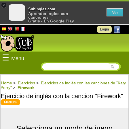
×
Subingles.com
Ver
Aprender inglés con
canciones
Gratis - En Google Play
Login
☰
Menu
Home
>
Ejercicios
>
Ejercicios de inglés con las canciones de "Katy
Perry"
>
Firework
Ejercicio de inglés con la cancion "Firework"
Medium
Selecciona un modo de juego